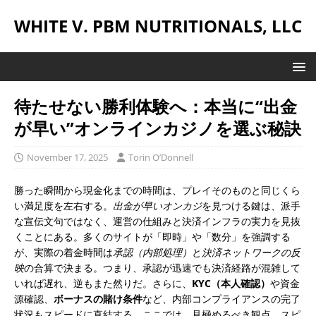
WHITE V. PBM NUTRITIONALS, LLC
待たせない勝利体験へ：本当に“出金
が早い”オンラインカジノを選ぶ秘訣
November 17, 2025
Torin O’Donnell
勝った瞬間から現金化までの時間は、プレイそのものと同じくら
い満足度を左右する。
出金が早いオンカジ
を見つける鍵は、派手
な宣伝文句ではなく、運営の仕組みと決済インフラの実力を見抜
くことにある。多くのサイトが「即時」や「数分」を強調する
が、実際の着金時間は
承認（内部処理）
と
決済ネットワークの反
映
の合算で決まる。つまり、承認が迅速でも決済経路が混雑して
いれば遅れ、逆もまた然りだ。さらに、
KYC（本人確認）
や資金
源確認、
ボーナスの賭け条件
など、内部コンプライアンスの完了
状況もスピードに直結する。ここでは、見極めるべき観点、スピ