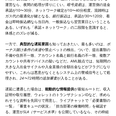
運営なら、夜間の処理が滞りにくい。
暗号資産
は、運営側の送金
承認が10〜30分、ネットワーク確定が10〜40分程度。混雑時は
ガス代の最適化が鍵となる。
銀行振込
は、承認が30〜120分、着
金は即時振込網なら当日内、一般振込なら翌営業日ということも
ある。いずれも「承認＋ネットワーク」の二段階を意識すると、
体感とのズレが減る。
一方で、
典型的な遅延要因
も知っておきたい。最も多いのは、
ボ
ーナス賭け条件の未達
や禁止ベットの検出。ついで、提出書類の
不備や住所不一致、アカウント名義と銀行名義の不一致、複数ア
カウントや共有デバイスの疑いなどだ。AML観点では、短期間の
大きな入出金サイクルや入金直後の全額出金などがフラグになり
やすい。これらは悪意がなくともシステム上の警戒信号として処
理され、
24〜72時間の追加審査
が入ることがある。
遅延に遭遇した場合は、
能動的な情報提供
が最短ルートだ。収入
証明や取引履歴、ウォレットのトランザクションIDなど、求めら
れそうな資料を先回りで用意し、ライブチャットで「必要書類の
一覧」「審査キューの状況」「担当部署の稼働時間」を確認す
る。運営が
SLA（サービス水準）
を公開しているなら、その枠組