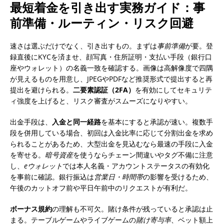
最短着金を引き出す実務ガイド：事
前準備・ルーティン・リスク回避
速さは選ぶだけでなく、引き出すもの。まずは
事前準備
が要。登
録直後にKYCを済ませ、顔写真・住所証明・支払い手段（銀行口
座やウォレット）の名義一致を確認する。画像は高解像度で四隅
が見えるものを用意し、JPEGやPDFなど推奨形式で提出すると再
提出を避けられる。
二要素認証（2FA）
を有効にしてセキュリテ
ィ強度を上げると、リスク審査がスムーズになりやすい。
出金手段は、
入金と同一経路
を基本にすると承認が速い。複数手
段を併用している場合、初回は入金比率に応じて分割出金を求め
られることがあるため、大型出金を見込むなら最速の手段に入金
を寄せる。
暗号資産
を使うならチェーン間違いやタグ不備に注意
し、
eウォレット
では本人名義・アカウントステータスの有効化
を事前に確認。銀行振込は
営業日・時間帯
の影響を受けるため、
午後のカットオフ前や平日午前中のリクエストが有利だ。
ボーナス規約
の理解も不可欠。賭け条件が残っていると承認は止
まる。テーブルゲームやライブゲームの
賭け寄与率
、ベット額上