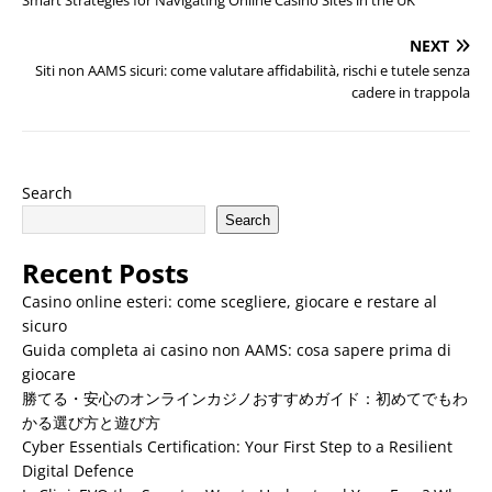
Smart Strategies for Navigating Online Casino Sites in the UK
NEXT
Siti non AAMS sicuri: come valutare affidabilità, rischi e tutele senza
cadere in trappola
Search
Search
Recent Posts
Casino online esteri: come scegliere, giocare e restare al
sicuro
Guida completa ai casino non AAMS: cosa sapere prima di
giocare
勝てる・安心のオンラインカジノおすすめガイド：初めてでもわ
かる選び方と遊び方
Cyber Essentials Certification: Your First Step to a Resilient
Digital Defence