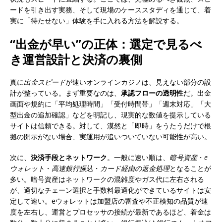
ードを引き出す実務、そして現場のケーススタディを通じて、着
実に「待たせない」体験を手に入れる方法を解説する。
“出金が早い”の正体：選定で見るべ
き運営設計と決済の裏側
真に
出金スピード
が速いオンラインカジノは、見えない部分の設
計が整っている。まず重要なのは、
承認フローの透明性
だ。出金
画面や規約に「平均処理時間」「受付時間帯」「週末対応」「大
型出金の追加確認」などを明記し、現実的な数値を提示している
サイトは信頼できる。対して、漠然と「即時」をうたうだけで根
拠の開示がない場合、実運用が追いついていない可能性が高い。
次に、
決済手段とネットワーク
。一般に速い順は、
暗号資産
・
e
ウォレット
・
高速銀行振込
・
カード経由の返金処理
となることが
多い。暗号資産はネットワークの混雑度やガス代に左右される
が、適切なチェーン選択と手数料最適化ができているサイトは安
定して速い。eウォレットは加盟店の審査や不正検知の品質が速
度を左右し、運営とプロセッサの接続が最新であるほど、着金は