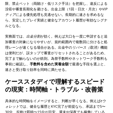
限、禁止ベット（両賭け・低リスク手法）を把握し、違反による
没収や審査長期化を避ける。出金上限（1回・日次・月次）や
VIP
ティア
による優先処理も見逃せない。長期的に速さを求めるな
ら、安定したプレイ実績と健全なアカウント履歴が有効なシグナ
ルとなる。
実務面では、
出金分割
が効く。例えば大口を一度に申請すると追
加審査の対象になりやすいが、規約範囲内で複数回に分けると処
理レーンが速くなる場合がある。出金中の
リバース（取消）
機能
は便利だが、誤タップで審査がリセットされることがあるため、
完了まで触らないのが鉄則。為替手数料やネットワーク手数料も
事前に確認し、
手数料を含めた実着金額
で最適な手段を選ぶと、
速さと受け取り効率を同時に満たせる。
ケーススタディで理解するスピード
の現実：時間軸・トラブル・改善策
具体的な時間軸をイメージすると、判断が早くなる。例えば
eウ
ォレット
では、健全な履歴とKYC完了が前提なら、承認まで5〜
30分、反映は即時〜15分が目安。週末や深夜でも稼働している