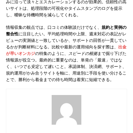
みに沿って淡々とエスカレーションするのが効果的。信頼性の高
いサイトは、処理段階の可視化やタイムスタンプのログを提示
し、曖昧な待機時間を減らしてくれる。
情報収集の観点では、口コミの体験談だけでなく、
規約と実例の
整合性
に注目したい。平均処理時間や上限、週末対応の表記がレ
ビューの実測値と一致しているか、サポートの回答が一貫してい
るかが判断材料になる。比較や最新の運用傾向を探す際は、
出金
が早いオンカジ
の特集のように、
スピードの根拠
まで掘り下げた
情報源が役立つ。最終的に重要なのは、単発の「最速」ではな
く、
いつでも安定して速い
こと。承認体制、決済網、サポート、
規約運用がかみ合うサイトを軸に、用途別に手段を使い分けるこ
とで、勝利から着金までの待ち時間は着実に短縮できる。