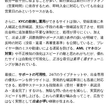
数分〜数十分に収まることが多い。銀行振込は
銀行のカットオフ
（営業時間）に依存するため、即時入金に対応していても出金は
営業日のみというケースがある。
さらに、
KYCの前倒し運用
ができるサイトは強い。登録直後に本
人確認と住所確認、支払い手段の名義一致確認を完了させ、初回
出金時に追加書類が不要な体制だと、処理が滞りにくい。加え
て、
出金上限・回数制限
や
ボーナス賭け条件
の扱いが明確で、違
反時の対応（没収・返還・再審査基準）を公開していると、プレ
イヤー側のミスや勘違いによる遅延を防げる。
AML（マネロン
対策）
や不正検知の強化はスピードの敵と思われがちだが、優れ
たサイトは自動化で可視化し、
正当な取引は素早く通す
チューニ
ングが施されている。
最後に、
サポートの可用性
。24/7のライブチャットや、出金専用
の優先レーンを持つサイトは、突発的な確認事項にも迅速に対応
できる。処理中ステータスを段階表示（受付・審査中・承認済
み・送金完了）するUIも、無駄な問い合わせを減らし、実質的な
スピードを押し上げる。これらの要素が噛み合ってこそ、広告で
はなく実態として
出金が早い
体験が生まれる。