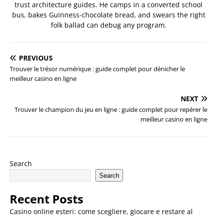
trust architecture guides. He camps in a converted school
bus, bakes Guinness-chocolate bread, and swears the right
folk ballad can debug any program.
PREVIOUS
Trouver le trésor numérique : guide complet pour dénicher le
meilleur casino en ligne
NEXT
Trouver le champion du jeu en ligne : guide complet pour repérer le
meilleur casino en ligne
Search
Search
Recent Posts
Casino online esteri: come scegliere, giocare e restare al