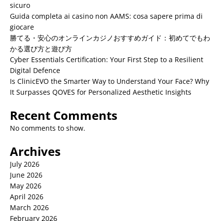
sicuro
Guida completa ai casino non AAMS: cosa sapere prima di
giocare
勝てる・安心のオンラインカジノおすすめガイド：初めてでもわ
かる選び方と遊び方
Cyber Essentials Certification: Your First Step to a Resilient
Digital Defence
Is ClinicEVO the Smarter Way to Understand Your Face? Why
It Surpasses QOVES for Personalized Aesthetic Insights
Recent Comments
No comments to show.
Archives
July 2026
June 2026
May 2026
April 2026
March 2026
February 2026