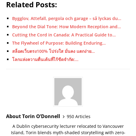
Related Posts:
Bygglov, Attefall, pergola och garage – så lyckas du…
Beyond the Dial Tone: How Modern Reception and…
Cutting the Cord in Canada: A Practical Guide to…
The Flywheel of Purpose: Building Enduring…
สล็อตเว็บตรง100% โปร่งใส มั่นคง แตกง่าย…
โลกแห่งความตื่นเต้นที่ไร้ขีดจำกัด:…
About Torin O’Donnell
950 Articles
A Dublin cybersecurity lecturer relocated to Vancouver
Island, Torin blends myth-shaded storytelling with zero-