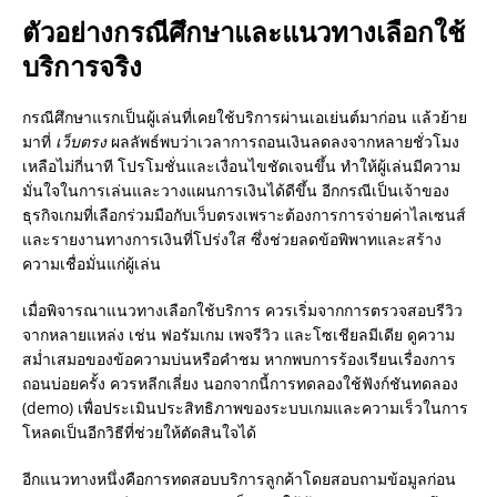
ตัวอย่างกรณีศึกษาและแนวทางเลือกใช้
บริการจริง
กรณีศึกษาแรกเป็นผู้เล่นที่เคยใช้บริการผ่านเอเย่นต์มาก่อน แล้วย้าย
มาที่
เว็บตรง
ผลลัพธ์พบว่าเวลาการถอนเงินลดลงจากหลายชั่วโมง
เหลือไม่กี่นาที โปรโมชั่นและเงื่อนไขชัดเจนขึ้น ทำให้ผู้เล่นมีความ
มั่นใจในการเล่นและวางแผนการเงินได้ดีขึ้น อีกกรณีเป็นเจ้าของ
ธุรกิจเกมที่เลือกร่วมมือกับเว็บตรงเพราะต้องการการจ่ายค่าไลเซนส์
และรายงานทางการเงินที่โปร่งใส ซึ่งช่วยลดข้อพิพาทและสร้าง
ความเชื่อมั่นแก่ผู้เล่น
เมื่อพิจารณาแนวทางเลือกใช้บริการ ควรเริ่มจากการตรวจสอบรีวิว
จากหลายแหล่ง เช่น ฟอรัมเกม เพจรีวิว และโซเชียลมีเดีย ดูความ
สม่ำเสมอของข้อความบ่นหรือคำชม หากพบการร้องเรียนเรื่องการ
ถอนบ่อยครั้ง ควรหลีกเลี่ยง นอกจากนี้การทดลองใช้ฟังก์ชันทดลอง
(demo) เพื่อประเมินประสิทธิภาพของระบบเกมและความเร็วในการ
โหลดเป็นอีกวิธีที่ช่วยให้ตัดสินใจได้
อีกแนวทางหนึ่งคือการทดสอบบริการลูกค้าโดยสอบถามข้อมูลก่อน