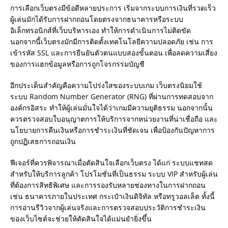
การเลือกเว็บตรงมีข้อดีหลายประการ เริ่มจากระบบการเงินที่รวดเร็ว
ผู้เล่นมักได้รับการฝากถอนโดยตรงจากธนาคารหรือระบบ
อิเล็กทรอนิกส์ที่เว็บบริหารเอง ทำให้การดำเนินการไม่ติดขัด
นอกจากนี้เว็บตรงมักมีการติดตั้งเทคโนโลยีความปลอดภัย เช่น การ
เข้ารหัส SSL และการยืนยันตัวตนแบบสองขั้นตอน เพื่อลดความเสี่ยง
ของการแฮกข้อมูลหรือการถูกโจรกรรมบัญชี
อีกประเด็นสำคัญคือความโปร่งใสของระบบเกม เว็บตรงนิยมใช้
ระบบ Random Number Generator (RNG) ที่ผ่านการทดสอบจาก
องค์กรอิสระ ทำให้ผู้เล่นมั่นใจได้ว่าเกมมีความยุติธรรม นอกจากนั้น
ควรตรวจสอบใบอนุญาตการให้บริการจากหน่วยงานที่น่าเชื่อถือ และ
นโยบายการคืนเงินหรือการชำระเงินที่ชัดเจน เพื่อป้องกันปัญหาการ
ถูกปฏิเสธการถอนเงิน
ฟีเจอร์ที่ควรพิจารณาเมื่อตัดสินใจเลือกเว็บตรง ได้แก่ ระบบแชทสด
สำหรับให้บริการลูกค้า โปรโมชั่นที่เป็นธรรม ระบบ VIP สำหรับผู้เล่น
ที่ต้องการสิทธิพิเศษ และการรองรับหลายช่องทางในการฝากถอน
เช่น ธนาคารภายในประเทศ กระเป๋าเงินดิจิทัล หรือทรูวอลเล็ต ทั้งนี้
การอ่านรีวิวจากผู้เล่นจริงและการตรวจสอบประวัติการชำระเงิน
ของเว็บไซต์จะช่วยให้ตัดสินใจได้แม่นยำยิ่งขึ้น