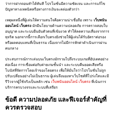
ว่าการฝากถอนทำได้ทันที โปรโมชั่นมีความชัดเจน และการแก้ไข
ปัญหาทางเทคนิคหรือทางการเงินจะคล่องตัวกว่า
เหตุผลหนึ่งที่ผู้เล่นให้ความสนใจคือความน่าเชื่อถือ เพราะ
เว็บพนัน
ออนไลน์ เว็บตรง
มักมีนโยบายด้านความปลอดภัย การตรวจสอบใบ
อนุญาต และระบบยืนยันตัวตนที่เข้มงวด ทำให้ลดความเสี่ยงจากการ
ทุจริต นอกจากนี้การเลือกเว็บตรงยังช่วยให้ผู้เล่นได้รับอัตราต่อรอง
หรือผลตอบแทนที่เป็นธรรม เนื่องจากไม่มีการหักค่าดำเนินการผ่าน
คนกลาง
ประสบการณ์การเล่นบนเว็บตรงมักรวมไปถึงระบบเกมที่อัปเดตอย่าง
ต่อเนื่อง การเชื่อมต่อกับค่ายเกมชั้นนำ และระบบคืนยอดเสียหรือ
โบนัสที่จัดการโดยเจ้าของโดยตรง เพื่อให้มั่นใจว่าโปรโมชั่นไม่ถูก
ปรับเปลี่ยนอย่างไม่เป็นธรรม ผู้เล่นจึงมองหาเว็บไซต์ที่โปร่งใสและมี
รีวิวจากผู้ใช้จริงเป็นหลัก เช่น
เว็บพนันออนไลน์ เว็บตรง
ที่เน้นการ
บริการครบวงจรและระบบที่เสถียร
ข้อดี ความปลอดภัย และฟีเจอร์สำคัญที่
ควรตรวจสอบ