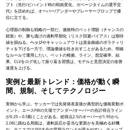
プト（先行/ビハインド時の戦術変化、ガベージタイムの選手交
代）を読めれば、オーバー/アンダーやプレーヤープロップで優
位に立てる。
心理面の制御も戦略の一部だ。連敗時のベット増額（チャンスの
錯覚）や、勝ち逃げの過剰早期化（リスク回避バイアス）は期待
値を損ねる。
ヘッジ
やキャッシュアウトは資金曲線のボラティリ
ティを下げる一方で、理論価値を吐き出すことがあるため、明確
なルールで運用したい。ベットの根拠、ライン、想定確率、結
果、CLVをログ化して振り返る習慣は、モデルと意思決定の改善
速度を上げる。
実例と最新トレンド：価格が動く瞬
間、規制、そしてテクノロジー
実例から学ぶ。サッカーでは先発発表直後が典型的な価格変動ポ
イント。エースFWの欠場でアンダー/オーバーの合計得点ライン
が0.25～0.5動くことがある。総得点2.5のオーバーが1.95から
2.08に跳ねる局面は、過剰反応か妥当な更新かを見極める好機
だ。テニスでは250大会の早期ラウンドが歪みやすい。ティップ