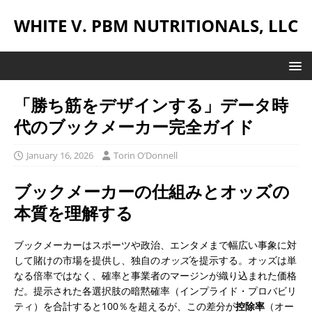
WHITE V. PBM NUTRITIONALS, LLC
「勝ち筋をデザインする」データ時
代のブックメーカー完全ガイド
January 16, 2026
Torin O’Donnell
ブックメーカーの仕組みとオッズの
本質を理解する
ブックメーカーはスポーツや政治、エンタメまで幅広い事象に対
して賭けの市場を提供し、独自の
オッズ
を提示する。オッズは単
なる倍率ではなく、確率と事業者のマージンが織り込まれた価格
だ。提示された各選択肢の暗黙確率（インプライド・プロバビリ
ティ）を合計すると100％を超えるが、この差分が
控除率
（オー