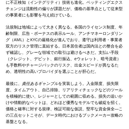
に不正検知（インテグリティ）技術も進化。ベッティングエクス
チェンジは流動性の偏りが課題だが、価格の基準点として従来型
の事業者にも影響を与え続けている。
法規制は地域によって大きく異なる。各国のライセンス制度、年
齢制限、広告・ボーナスの表示ルール、アンチマネーロンダリン
グ（AML）とKYCの厳格化が進んでおり、遵守は利用者・事業者
双方のリスク管理に直結する。日本居住者は国内法との整合を必
ず確認し、グレーな領域での取引は避けるべきだ。支払い手段
（クレジット、デビット、銀行振込、eウォレット、暗号資産）
も手数料やチャージバックのリスク、出金スピードが異なるた
め、透明性の高いプロバイダを選ぶことが肝心だ。
最後に、
責任あるギャンブル
を実装しよう。入金限度、損失限
度、タイムアウト、自己排除、リアリティチェックなどのツール
を積極的に使い、レジャーとしての範囲に収める。損失の追いか
けや情動的なベットは、どれほど優秀なモデルでも破綻を招く。
価格と確率に対する規律、検証可能な仮説、堅牢な資金保全—こ
の三点セットこそが、データ時代におけるブックメーカー攻略の
基盤となる。