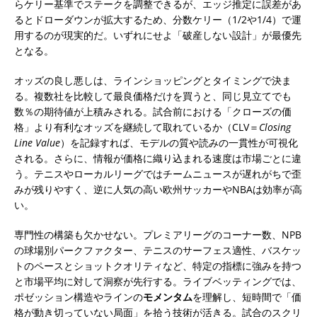
らケリー基準でステークを調整できるが、エッジ推定に誤差があ
るとドローダウンが拡大するため、分数ケリー（1/2や1/4）で運
用するのが現実的だ。いずれにせよ「破産しない設計」が最優先
となる。
オッズの良し悪しは、ラインショッピングとタイミングで決ま
る。複数社を比較して最良価格だけを買うと、同じ見立てでも
数％の期待値が上積みされる。試合前における「クローズの価
格」より有利なオッズを継続して取れているか（CLV＝
Closing
Line Value
）を記録すれば、モデルの質や読みの一貫性が可視化
される。さらに、情報が価格に織り込まれる速度は市場ごとに違
う。テニスやローカルリーグではチームニュースが遅れがちで歪
みが残りやすく、逆に人気の高い欧州サッカーやNBAは効率が高
い。
専門性の構築も欠かせない。プレミアリーグのコーナー数、NPB
の球場別パークファクター、テニスのサーフェス適性、バスケッ
トのペースとショットクオリティなど、特定の指標に強みを持つ
と市場平均に対して洞察が先行する。ライブベッティングでは、
ポゼッション構造やラインの
モメンタム
を理解し、短時間で「価
格が動き切っていない局面」を拾う技術が活きる。試合のスクリ