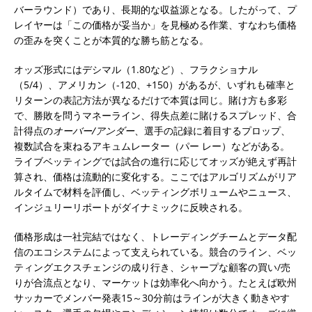
バーラウンド）であり、長期的な収益源となる。したがって、プ
レイヤーは「この価格が妥当か」を見極める作業、すなわち価格
の歪みを突くことが本質的な勝ち筋となる。
オッズ形式にはデシマル（1.80など）、フラクショナル
（5/4）、アメリカン（-120、+150）があるが、いずれも確率と
リターンの表記方法が異なるだけで本質は同じ。賭け方も多彩
で、勝敗を問うマネーライン、得失点差に賭けるスプレッド、合
計得点の
オーバー/アンダー
、選手の記録に着目するプロップ、
複数試合を束ねるアキュムレーター（パー レー）などがある。
ライブベッティングでは試合の進行に応じてオッズが絶えず再計
算され、価格は流動的に変化する。ここではアルゴリズムがリア
ルタイムで材料を評価し、ベッティングボリュームやニュース、
インジュリーリポートがダイナミックに反映される。
価格形成は一社完結ではなく、トレーディングチームとデータ配
信のエコシステムによって支えられている。競合のライン、ベッ
ティングエクスチェンジの成り行き、シャープな顧客の買い/売
りが合流点となり、マーケットは効率化へ向かう。たとえば欧州
サッカーでメンバー発表15～30分前はラインが大きく動きやす