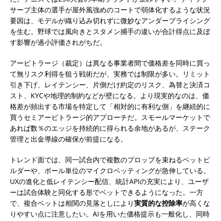
サーブ主体の選手が屋外風強めのコートで弱体化するような状況
要因は、モデルが織り込み切れずに微妙なアンダープライシング
を生む。野球では風向きとスタメン捕手の違いが合計得点に及ぼ
す影響が過小評価されがちだ。
アービトラージ（裁定）は異なる事業者間で価格差を同時に買っ
て無リスク利得を狙う戦術だが、実務では制限が多い。リミット
引き下げ、レイテンシー、片側だけ約定のリスク、為替と決済コ
スト、KYCや地理的制約などが壁になる。より現実的なのは、価
格差が頻出する市場を特定して「相対的に有利な側」を継続的に
買うセミアービトラージ的アプローチだ。スモールマーケットで
あれば数％のエッジを持続的に得られる余地があるが、ステーク
管理と出金導線の確保が前提になる。
トレンド面では、同一試合内で複数のプロップを束ねるベットビ
ルダーや、ボール単位のマイクロベッティングが急伸している。
UXの進化と低レイテンシー配信、統計APIの充実により、ユーザ
ーは試合体験と同化する形でベットできるようになった。一方
で、複合ベットは相関の見落としにより
実質的な控除率
が高くな
りやすい点に注意したい。AIを用いた価格提示も一般化し、同時