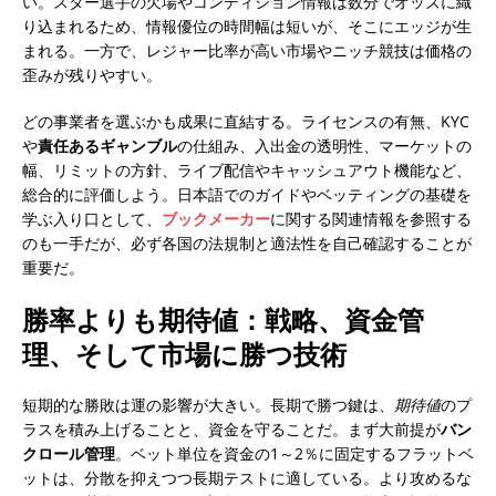
い。スター選手の欠場やコンディション情報は数分でオッズに織
り込まれるため、情報優位の時間幅は短いが、そこにエッジが生
まれる。一方で、レジャー比率が高い市場やニッチ競技は価格の
歪みが残りやすい。
どの事業者を選ぶかも成果に直結する。ライセンスの有無、KYC
や
責任あるギャンブル
の仕組み、入出金の透明性、マーケットの
幅、リミットの方針、ライブ配信やキャッシュアウト機能など、
総合的に評価しよう。日本語でのガイドやベッティングの基礎を
学ぶ入り口として、
ブックメーカー
に関する関連情報を参照する
のも一手だが、必ず各国の法規制と適法性を自己確認することが
重要だ。
勝率よりも期待値：戦略、資金管
理、そして市場に勝つ技術
短期的な勝敗は運の影響が大きい。長期で勝つ鍵は、
期待値
のプ
ラスを積み上げることと、資金を守ることだ。まず大前提が
バン
クロール管理
。ベット単位を資金の1～2％に固定するフラットベ
ットは、分散を抑えつつ長期テストに適している。より攻めるな