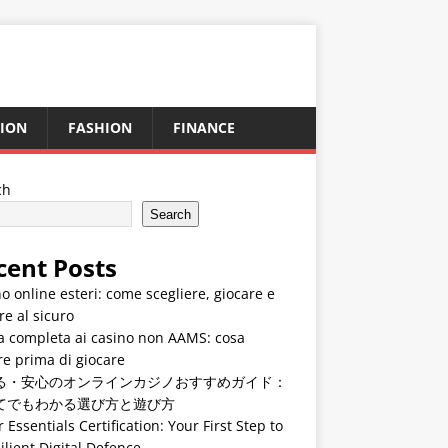
ION
FASHION
FINANCE
ch
Search
cent Posts
o online esteri: come scegliere, giocare e
re al sicuro
a completa ai casino non AAMS: cosa
e prima di giocare
る・安心のオンラインカジノおすすめガイド：
てでもわかる選び方と遊び方
 Essentials Certification: Your First Step to
ilient Digital Defence