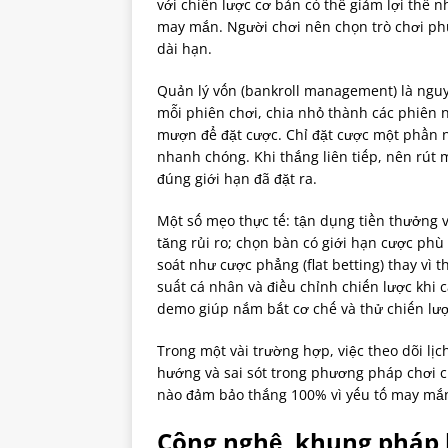
với chiến lược cơ bản có thể giảm lợi thế n
may mắn. Người chơi nên chọn trò chơi phù
dài hạn.
Quản lý vốn (bankroll management) là nguy
mỗi phiên chơi, chia nhỏ thành các phiên n
mượn để đặt cược. Chỉ đặt cược một phần n
nhanh chóng. Khi thắng liên tiếp, nên rút 
đúng giới hạn đã đặt ra.
Một số mẹo thực tế: tận dụng tiền thưởng 
tăng rủi ro; chọn bàn có giới hạn cược phù
soát như cược phẳng (flat betting) thay vì t
suất cá nhân và điều chỉnh chiến lược khi
demo giúp nắm bắt cơ chế và thử chiến lược
Trong một vài trường hợp, việc theo dõi lịc
hướng và sai sót trong phương pháp chơi c
nào đảm bảo thắng 100% vì yếu tố may mắn
Công nghệ, khung pháp l