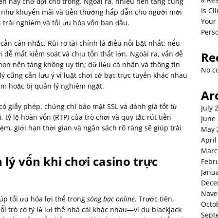
ển hay chờ đợi chỗ trống. Ngoài ra, nhiều nền tảng cung
Is C
g như khuyến mãi và tiền thưởng hấp dẫn cho người mới
Your
i trải nghiệm và tối ưu hóa vốn ban đầu.
Perso
cần cân nhắc. Rủi ro tài chính là điều nổi bật nhất: nếu
 dễ mất kiểm soát và chịu tổn thất lớn. Ngoài ra, vấn đề
Re
họn nền tảng không uy tín; dữ liệu cá nhân và thông tin
No c
ý cũng cần lưu ý vì luật chơi cờ bạc trực tuyến khác nhau
cấm hoặc bị quản lý nghiêm ngặt.
Ar
 có giấy phép, chứng chỉ bảo mật SSL và đánh giá tốt từ
July 
tỷ lệ hoàn vốn (RTP) của trò chơi và quy tắc rút tiền
June
iệm, giới hạn thời gian và ngân sách rõ ràng sẽ giúp trải
May 
April
Marc
lý vốn khi chơi casino trực
Febr
Janu
Dece
Nove
úp tối ưu hóa lợi thế trong
sòng bạc online
. Trước tiên,
Octo
ỗi trò có tỷ lệ lợi thế nhà cái khác nhau—ví dụ blackjack
Sept