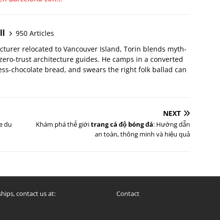
ll
950 Articles
ecturer relocated to Vancouver Island, Torin blends myth-
 zero-trust architecture guides. He camps in a converted
ss-chocolate bread, and swears the right folk ballad can
NEXT
e du
Khám phá thế giới
trang cá độ bóng đá
: Hướng dẫn
an toàn, thông minh và hiệu quả
hips, contact us at:
Contact