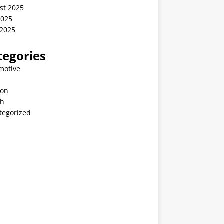
st 2025
2025
 2025
tegories
motive
ion
th
tegorized