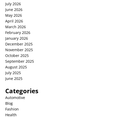
July 2026
June 2026
May 2026
April 2026
March 2026
February 2026
January 2026
December 2025
November 2025
October 2025
September 2025
August 2025
July 2025
June 2025
Categories
Automotive
Blog
Fashion
Health