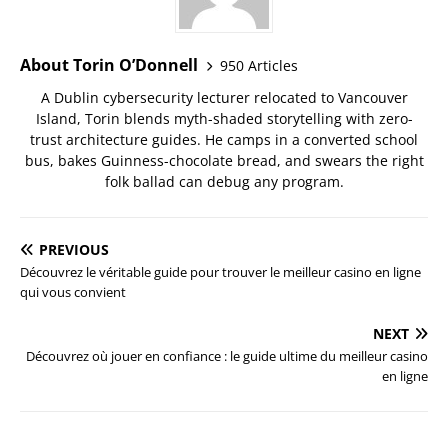
About Torin O’Donnell
950 Articles
A Dublin cybersecurity lecturer relocated to Vancouver
Island, Torin blends myth-shaded storytelling with zero-
trust architecture guides. He camps in a converted school
bus, bakes Guinness-chocolate bread, and swears the right
folk ballad can debug any program.
PREVIOUS
Découvrez le véritable guide pour trouver le meilleur casino en ligne
qui vous convient
NEXT
Découvrez où jouer en confiance : le guide ultime du meilleur casino
en ligne