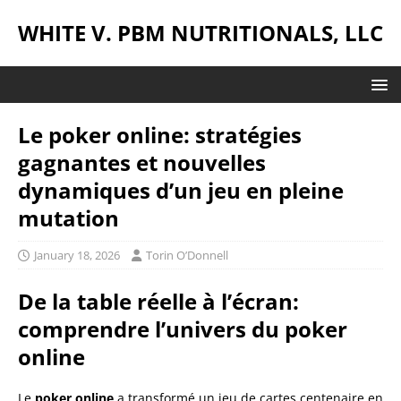
WHITE V. PBM NUTRITIONALS, LLC
Le poker online: stratégies
gagnantes et nouvelles
dynamiques d’un jeu en pleine
mutation
January 18, 2026
Torin O’Donnell
De la table réelle à l’écran:
comprendre l’univers du poker
online
Le
poker online
a transformé un jeu de cartes centenaire en