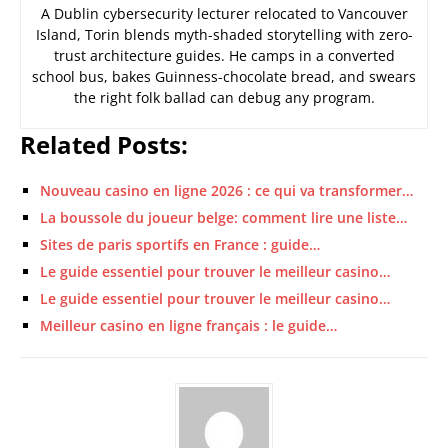
A Dublin cybersecurity lecturer relocated to Vancouver
Island, Torin blends myth-shaded storytelling with zero-
trust architecture guides. He camps in a converted
school bus, bakes Guinness-chocolate bread, and swears
the right folk ballad can debug any program.
Related Posts:
Nouveau casino en ligne 2026 : ce qui va transformer…
La boussole du joueur belge: comment lire une liste…
Sites de paris sportifs en France : guide…
Le guide essentiel pour trouver le meilleur casino…
Le guide essentiel pour trouver le meilleur casino…
Meilleur casino en ligne français : le guide…