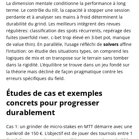
La dimension mentale conditionne la performance à long
terme. Le contrôle du
tilt
, la capacité à stopper une session
perdante et à analyser ses mains à froid déterminent la
durabilité du grind. Les meilleurs intègrent des revues
régulières: classification des spots récurrents, repérage des
fuites (overfold river, c-bet trop élevé en 3-bet pot, manque
de value thin). En parallèle, l’usage réfléchi de
solvers
affine
l’intuition: on étudie des situations types, on comprend les
logiques de mix et on transpose sur le terrain sans tomber
dans la rigidité. L’équilibre se trouve dans un jeu fondé sur
la théorie mais décliné de façon pragmatique contre les
erreurs spécifiques du field.
Études de cas et exemples
concrets pour progresser
durablement
Cas 1: un grinder de micro-stakes en MTT démarre avec une
bankroll de 150 €. L’objectif est de jouer des tournois entre 1