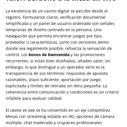
La excelencia de un casino digital se percibe desde el
registro. Formularios claros, verificación documental
simplificada y un panel de usuario ordenado son señales
tempranas de diseño centrado en la persona. Una
navegación que permita encontrar juegos por tipo,
proveedor o características, junto con versiones demo
donde sea legalmente posible, refuerza la sensación de
control. Los
bonos de bienvenida
y las promociones
recurrentes, si están bien diseñados, añaden valor; sin
embargo, lo que distingue a un operador serio es la
transparencia de sus términos: requisitos de apuesta
razonables, plazo suficiente, aportación por juego
explicitada y límites de retirada sin letra pequeña. La
coherencia entre comunicación y condiciones es un criterio
infalible para evaluar calidad.
El
casino en vivo
se ha convertido en un eje competitivo.
Mesas con streaming estable en HD, opciones de cámara
múltiple, chat moderado y crupieres profesionales