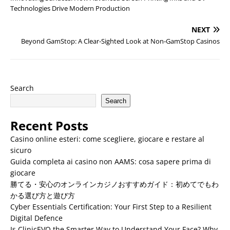
Technologies Drive Modern Production
NEXT
Beyond GamStop: A Clear-Sighted Look at Non‑GamStop Casinos
Search
Search
Recent Posts
Casino online esteri: come scegliere, giocare e restare al
sicuro
Guida completa ai casino non AAMS: cosa sapere prima di
giocare
勝てる・安心のオンラインカジノおすすめガイド：初めてでもわ
かる選び方と遊び方
Cyber Essentials Certification: Your First Step to a Resilient
Digital Defence
Is ClinicEVO the Smarter Way to Understand Your Face? Why