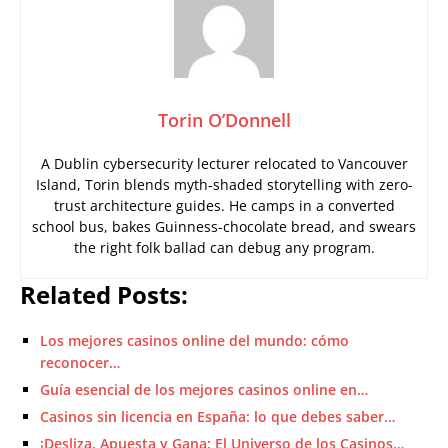
Torin O’Donnell
A Dublin cybersecurity lecturer relocated to Vancouver
Island, Torin blends myth-shaded storytelling with zero-
trust architecture guides. He camps in a converted
school bus, bakes Guinness-chocolate bread, and swears
the right folk ballad can debug any program.
Related Posts:
Los mejores casinos online del mundo: cómo
reconocer…
Guía esencial de los mejores casinos online en…
Casinos sin licencia en España: lo que debes saber…
¡Desliza, Apuesta y Gana: El Universo de los Casinos…