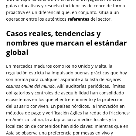
guías educativas y resuelva incidencias de cobro de forma
proactiva es un diferencial que, en conjunto, sitúa a un
operador entre los auténticos
referentes
del sector.
Casos reales, tendencias y
nombres que marcan el estándar
global
En mercados maduros como Reino Unido y Malta, la
regulación estricta ha impulsado buenas prácticas que hoy
son norma para cualquier aspirante a la lista de
mejores
casinos online del mundo
. Allí, auditorías periódicas, límites
obligatorios y controles de asequibilidad han consolidado
ecosistemas en los que el entretenimiento y la protección
del usuario conviven. En países nórdicos, la innovación en
métodos de pago y verificación ágiles ha reducido fricciones;
en América Latina, la adaptación a medios locales y la
localización de contenidos han sido claves; mientras que en
Asia se observa una preferencia por mesas en vivo y