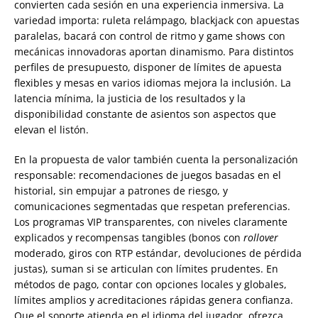
convierten cada sesión en una experiencia inmersiva. La
variedad importa: ruleta relámpago, blackjack con apuestas
paralelas, bacará con control de ritmo y game shows con
mecánicas innovadoras aportan dinamismo. Para distintos
perfiles de presupuesto, disponer de límites de apuesta
flexibles y mesas en varios idiomas mejora la inclusión. La
latencia mínima, la justicia de los resultados y la
disponibilidad constante de asientos son aspectos que
elevan el listón.
En la propuesta de valor también cuenta la personalización
responsable: recomendaciones de juegos basadas en el
historial, sin empujar a patrones de riesgo, y
comunicaciones segmentadas que respetan preferencias.
Los programas VIP transparentes, con niveles claramente
explicados y recompensas tangibles (bonos con
rollover
moderado, giros con RTP estándar, devoluciones de pérdida
justas), suman si se articulan con límites prudentes. En
métodos de pago, contar con opciones locales y globales,
límites amplios y acreditaciones rápidas genera confianza.
Que el soporte atienda en el idioma del jugador, ofrezca