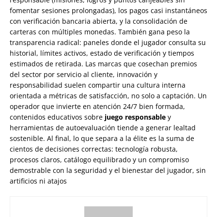
fomentar sesiones prolongadas), los pagos casi instantáneos
con verificación bancaria abierta, y la consolidación de
carteras con múltiples monedas. También gana peso la
transparencia radical: paneles donde el jugador consulta su
historial, límites activos, estado de verificación y tiempos
estimados de retirada. Las marcas que cosechan premios
del sector por servicio al cliente, innovación y
responsabilidad suelen compartir una cultura interna
orientada a métricas de satisfacción, no solo a captación. Un
operador que invierte en atención 24/7 bien formada,
contenidos educativos sobre
juego responsable
y
herramientas de autoevaluación tiende a generar lealtad
sostenible. Al final, lo que separa a la élite es la suma de
cientos de decisiones correctas: tecnología robusta,
procesos claros, catálogo equilibrado y un compromiso
demostrable con la seguridad y el bienestar del jugador, sin
artificios ni atajos