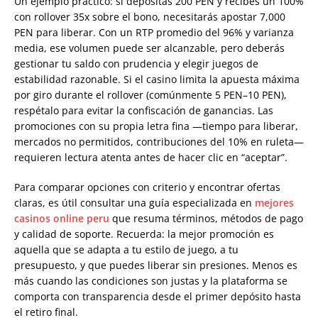
Un ejemplo práctico: si depositas 200 PEN y recibes un 100%
con rollover 35x sobre el bono, necesitarás apostar 7,000
PEN para liberar. Con un RTP promedio del 96% y varianza
media, ese volumen puede ser alcanzable, pero deberás
gestionar tu saldo con prudencia y elegir juegos de
estabilidad razonable. Si el casino limita la apuesta máxima
por giro durante el rollover (comúnmente 5 PEN–10 PEN),
respétalo para evitar la confiscación de ganancias. Las
promociones con su propia letra fina —tiempo para liberar,
mercados no permitidos, contribuciones del 10% en ruleta—
requieren lectura atenta antes de hacer clic en “aceptar”.
Para comparar opciones con criterio y encontrar ofertas
claras, es útil consultar una guía especializada en
mejores
casinos online peru
que resuma términos, métodos de pago
y calidad de soporte. Recuerda: la mejor promoción es
aquella que se adapta a tu estilo de juego, a tu
presupuesto, y que puedes liberar sin presiones. Menos es
más cuando las condiciones son justas y la plataforma se
comporta con transparencia desde el primer depósito hasta
el retiro final.