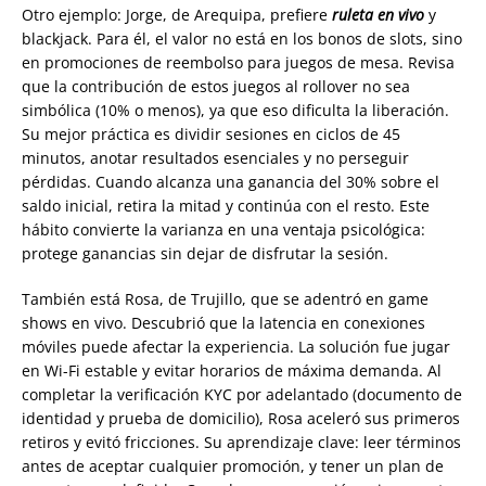
Otro ejemplo: Jorge, de Arequipa, prefiere
ruleta en vivo
y
blackjack. Para él, el valor no está en los bonos de slots, sino
en promociones de reembolso para juegos de mesa. Revisa
que la contribución de estos juegos al rollover no sea
simbólica (10% o menos), ya que eso dificulta la liberación.
Su mejor práctica es dividir sesiones en ciclos de 45
minutos, anotar resultados esenciales y no perseguir
pérdidas. Cuando alcanza una ganancia del 30% sobre el
saldo inicial, retira la mitad y continúa con el resto. Este
hábito convierte la varianza en una ventaja psicológica:
protege ganancias sin dejar de disfrutar la sesión.
También está Rosa, de Trujillo, que se adentró en game
shows en vivo. Descubrió que la latencia en conexiones
móviles puede afectar la experiencia. La solución fue jugar
en Wi-Fi estable y evitar horarios de máxima demanda. Al
completar la verificación KYC por adelantado (documento de
identidad y prueba de domicilio), Rosa aceleró sus primeros
retiros y evitó fricciones. Su aprendizaje clave: leer términos
antes de aceptar cualquier promoción, y tener un plan de