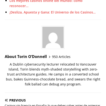
Los mejores casinos online del mundo: cómo
reconocer…
¡Desliza, Apuesta y Gana: El Universo de los Casinos…
About Torin O’Donnell
950 Articles
A Dublin cybersecurity lecturer relocated to Vancouver
Island, Torin blends myth-shaded storytelling with zero-
trust architecture guides. He camps in a converted school
bus, bakes Guinness-chocolate bread, and swears the right
folk ballad can debug any program.
PREVIOUS
Casinos sin licencia en España: lo que debes saber antes de arriesgar