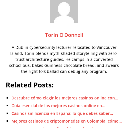
Torin O’Donnell
A Dublin cybersecurity lecturer relocated to Vancouver
Island, Torin blends myth-shaded storytelling with zero-
trust architecture guides. He camps in a converted
school bus, bakes Guinness-chocolate bread, and swears
the right folk ballad can debug any program.
Related Posts:
Descubre cómo elegir los mejores casinos online con…
Guía esencial de los mejores casinos online en…
Casinos sin licencia en España: lo que debes saber…
Mejores casinos de criptomonedas en Colombia: cómo…