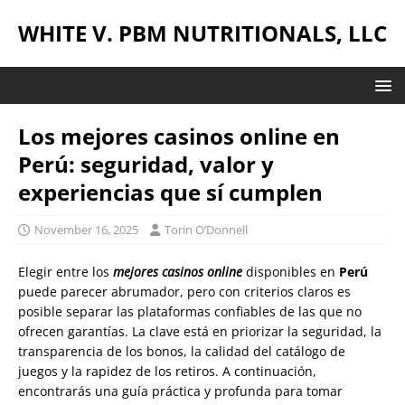
WHITE V. PBM NUTRITIONALS, LLC
Los mejores casinos online en
Perú: seguridad, valor y
experiencias que sí cumplen
November 16, 2025
Torin O’Donnell
Elegir entre los
mejores casinos online
disponibles en
Perú
puede parecer abrumador, pero con criterios claros es
posible separar las plataformas confiables de las que no
ofrecen garantías. La clave está en priorizar la seguridad, la
transparencia de los bonos, la calidad del catálogo de
juegos y la rapidez de los retiros. A continuación,
encontrarás una guía práctica y profunda para tomar