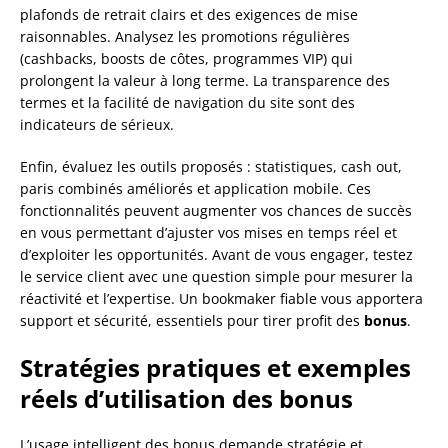
plafonds de retrait clairs et des exigences de mise
raisonnables. Analysez les promotions régulières
(cashbacks, boosts de côtes, programmes VIP) qui
prolongent la valeur à long terme. La transparence des
termes et la facilité de navigation du site sont des
indicateurs de sérieux.
Enfin, évaluez les outils proposés : statistiques, cash out,
paris combinés améliorés et application mobile. Ces
fonctionnalités peuvent augmenter vos chances de succès
en vous permettant d’ajuster vos mises en temps réel et
d’exploiter les opportunités. Avant de vous engager, testez
le service client avec une question simple pour mesurer la
réactivité et l’expertise. Un bookmaker fiable vous apportera
support et sécurité, essentiels pour tirer profit des
bonus
.
Stratégies pratiques et exemples
réels d’utilisation des bonus
L’usage intelligent des bonus demande stratégie et