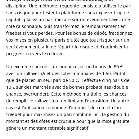
discipline. Une méthode fréquente consiste à utiliser le pari
sans risque pour tester la plateforme sans exposer trop de
capital : placez un pari mesuré sur un événement avec une
cote raisonnable, puis transformez le remboursement en
freebet si vous perdez. Pour les bonus de dépôt, fractionnez
vos mises en plusieurs paris plutôt que tout risquer sur un
seul événement, afin de répartir le risque et d’optimiser la
progression vers le rollover.
Un exemple concret : un joueur reçoit un bonus de 50 €
avec un rollover x5 et des côtes minimales de 1.50. Plutôt
que de placer un seul pari de 50 €, il effectue cinq paris de
10 € sur des marchés avec de bonnes probabilités (double
chance, over/under). Cette méthode multiplie les chances
de remplir le rollover tout en limitant l’exposition. Un autre
cas est l’utilisation combinée d’un boost de cote et d’un
freebet pour maximiser un pari combiné ; ici, la gestion du
montant et des côtes est cruciale pour que la mise gratuite
génère un montant retirable significatif.