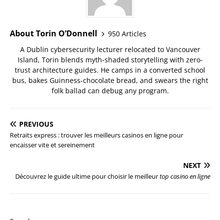
About Torin O’Donnell
950 Articles
A Dublin cybersecurity lecturer relocated to Vancouver
Island, Torin blends myth-shaded storytelling with zero-
trust architecture guides. He camps in a converted school
bus, bakes Guinness-chocolate bread, and swears the right
folk ballad can debug any program.
PREVIOUS
Retraits express : trouver les meilleurs casinos en ligne pour
encaisser vite et sereinement
NEXT
Découvrez le guide ultime pour choisir le meilleur
top casino en ligne