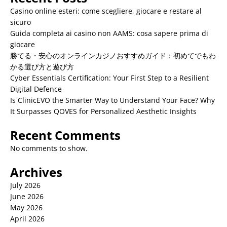
Casino online esteri: come scegliere, giocare e restare al
sicuro
Guida completa ai casino non AAMS: cosa sapere prima di
giocare
勝てる・安心のオンラインカジノおすすめガイド：初めてでもわ
かる選び方と遊び方
Cyber Essentials Certification: Your First Step to a Resilient
Digital Defence
Is ClinicEVO the Smarter Way to Understand Your Face? Why
It Surpasses QOVES for Personalized Aesthetic Insights
Recent Comments
No comments to show.
Archives
July 2026
June 2026
May 2026
April 2026