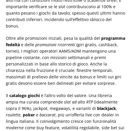
alto ma con condizioni molto restrittive o scadenze brevi. È
importante verificare se le
slot
contribuiscono al 100% e
quanto pesano i giochi da tavolo; spesso questi ultimi hanno
contributi inferiori, incidendo sull’effettivo sblocco del
bonus.
Oltre alle promozioni iniziali, pesa la qualità del
programma
fedeltà
e delle
promozioni ricorrenti
(giri gratis, cashback,
tornei). I migliori operatori AAMS/ADM mantengono una
pipeline costante, con missioni settimanali e premi
personalizzati in base allo storico di gioco. Anche la
chiarezza nella fruizione è cruciale: finestre temporali,
massimali di prelievo delle vincite da bonus e limiti sui giri
gratis devono essere ben delineati per evitare sorprese.
Il
catalogo giochi
è l’altro volto del valore. Una libreria
ampia ma curata comprende
slot ad alto RTP
(idealmente
sopra il 96%), jackpot, megaways, e varianti di
blackjack
,
roulette
,
poker
e
baccarat
, più un’offerta live con dealer in
lingua italiana. Il coinvolgimento cresce con funzionalità
moderne come buy feature, volatilità regolabile, side bet sui