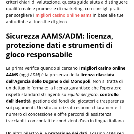
criteri chiari di valutazione, questa guida aiuta a distinguere
qualità reale e promesse di marketing, con consigli pratici
per scegliere i
migliori casino online aams
in base alle tue
abitudini e al tuo stile di gioco.
Sicurezza AAMS/ADM: licenza,
protezione dati e strumenti di
gioco responsabile
La prima verifica quando si cercano i
migliori casino online
AAMS
(oggi
ADM
) è la presenza della
licenza rilasciata
dall’Agenzia delle Dogane e dei Monopoli
. Non si tratta di
un dettaglio formale: la licenza garantisce che l’operatore
rispetti standard stringenti su
equità del gioco
,
controllo
dell’identità
, gestione dei fondi dei giocatori e trasparenza
sui pagamenti. Un sito autorizzato espone chiaramente il
numero di concessione e offre percorsi di assistenza
tracciabili, con contatti e condizioni d’uso in lingua italiana.
Un altro pilastro è la
protezione dei dati
. I casino ADM seri