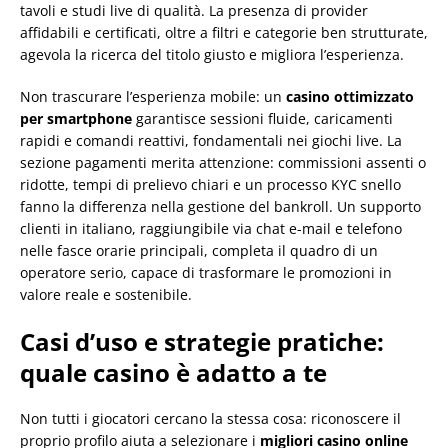
tavoli e studi live di qualità. La presenza di provider
affidabili e certificati, oltre a filtri e categorie ben strutturate,
agevola la ricerca del titolo giusto e migliora l’esperienza.
Non trascurare l’esperienza mobile: un
casino ottimizzato
per smartphone
garantisce sessioni fluide, caricamenti
rapidi e comandi reattivi, fondamentali nei giochi live. La
sezione pagamenti merita attenzione: commissioni assenti o
ridotte, tempi di prelievo chiari e un processo KYC snello
fanno la differenza nella gestione del bankroll. Un supporto
clienti in italiano, raggiungibile via chat e-mail e telefono
nelle fasce orarie principali, completa il quadro di un
operatore serio, capace di trasformare le promozioni in
valore reale e sostenibile.
Casi d’uso e strategie pratiche:
quale casino è adatto a te
Non tutti i giocatori cercano la stessa cosa: riconoscere il
proprio profilo aiuta a selezionare i
migliori casino online