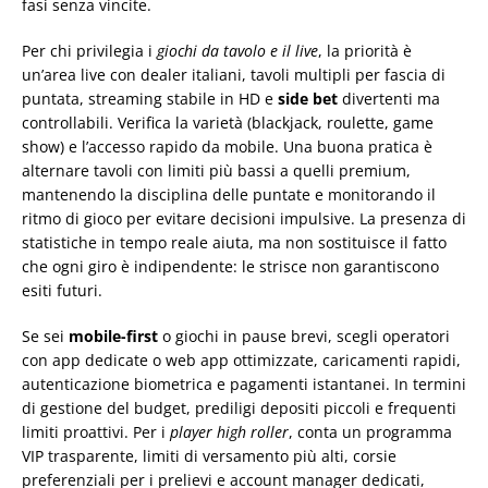
fasi senza vincite.
Per chi privilegia i
giochi da tavolo e il live
, la priorità è
un’area live con dealer italiani, tavoli multipli per fascia di
puntata, streaming stabile in HD e
side bet
divertenti ma
controllabili. Verifica la varietà (blackjack, roulette, game
show) e l’accesso rapido da mobile. Una buona pratica è
alternare tavoli con limiti più bassi a quelli premium,
mantenendo la disciplina delle puntate e monitorando il
ritmo di gioco per evitare decisioni impulsive. La presenza di
statistiche in tempo reale aiuta, ma non sostituisce il fatto
che ogni giro è indipendente: le strisce non garantiscono
esiti futuri.
Se sei
mobile-first
o giochi in pause brevi, scegli operatori
con app dedicate o web app ottimizzate, caricamenti rapidi,
autenticazione biometrica e pagamenti istantanei. In termini
di gestione del budget, prediligi depositi piccoli e frequenti
limiti proattivi. Per i
player high roller
, conta un programma
VIP trasparente, limiti di versamento più alti, corsie
preferenziali per i prelievi e account manager dedicati,