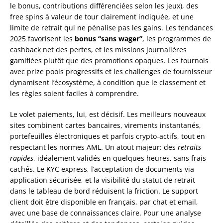
le bonus, contributions différenciées selon les jeux), des
free spins à valeur de tour clairement indiquée, et une
limite de retrait qui ne pénalise pas les gains. Les tendances
2025 favorisent les
bonus “sans wager”
, les programmes de
cashback net des pertes, et les missions journalières
gamifiées plutôt que des promotions opaques. Les tournois
avec prize pools progressifs et les challenges de fournisseur
dynamisent l’écosystème, à condition que le classement et
les règles soient faciles à comprendre.
Le volet paiements, lui, est décisif. Les meilleurs nouveaux
sites combinent cartes bancaires, virements instantanés,
portefeuilles électroniques et parfois crypto-actifs, tout en
respectant les normes AML. Un atout majeur: des
retraits
rapides
, idéalement validés en quelques heures, sans frais
cachés. Le KYC express, l’acceptation de documents via
application sécurisée, et la visibilité du statut de retrait
dans le tableau de bord réduisent la friction. Le support
client doit être disponible en français, par chat et email,
avec une base de connaissances claire. Pour une analyse