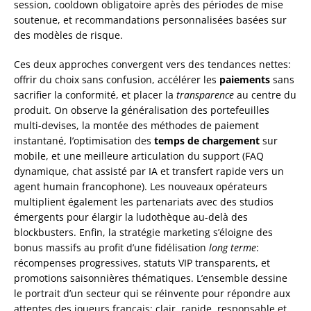
session, cooldown obligatoire après des périodes de mise
soutenue, et recommandations personnalisées basées sur
des modèles de risque.
Ces deux approches convergent vers des tendances nettes:
offrir du choix sans confusion, accélérer les
paiements
sans
sacrifier la conformité, et placer la
transparence
au centre du
produit. On observe la généralisation des portefeuilles
multi-devises, la montée des méthodes de paiement
instantané, l’optimisation des
temps de chargement
sur
mobile, et une meilleure articulation du support (FAQ
dynamique, chat assisté par IA et transfert rapide vers un
agent humain francophone). Les nouveaux opérateurs
multiplient également les partenariats avec des studios
émergents pour élargir la ludothèque au-delà des
blockbusters. Enfin, la stratégie marketing s’éloigne des
bonus massifs au profit d’une fidélisation
long terme
:
récompenses progressives, statuts VIP transparents, et
promotions saisonnières thématiques. L’ensemble dessine
le portrait d’un secteur qui se réinvente pour répondre aux
attentes des joueurs français: clair, rapide, responsable et