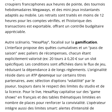
croupiers francophones aux heures de pointe, des tournois
hebdomadaires Megaways, et des mini-jeux instantanés
adaptés au mobile. Les retraits sont traités en moins de 12
heures pour les comptes vérifiés, et l’historique des
transactions est exportable, offrant un contrôle budgétaire
appréciable.
Autre scénario, “HexaPlay”, focalisé sur la
gamification
.
L’interface propose des quêtes cumulatives et un “pass de
saison” avec paliers de récompenses, chacun étant
explicitement valorisé (ex: 20 tours à 0,20 € sur un slot
spécifique). Les conditions sont affichées dans le flux de jeu,
réduisant la dépendance à de longs règlements. L’originalité
réside dans un
RTP dynamique
sur certains titres
partenaires, avec sélection d’options “volatilité” par le
joueur, toujours dans le respect des limites du studio et de
la licence. Pour le live, HexaPlay capitalise sur des “game
shows” en français et des tables thématiques limitées en
nombre de places pour renforcer la convivialité. L’opérateur
intègre aussi des limites smart: alertes d’intensité de