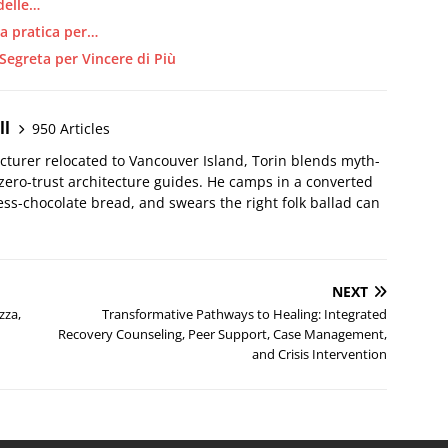
 delle…
da pratica per…
egreta per Vincere di Più
ll
950 Articles
ecturer relocated to Vancouver Island, Torin blends myth-
 zero-trust architecture guides. He camps in a converted
ss-chocolate bread, and swears the right folk ballad can
NEXT
zza,
Transformative Pathways to Healing: Integrated
Recovery Counseling, Peer Support, Case Management,
and Crisis Intervention