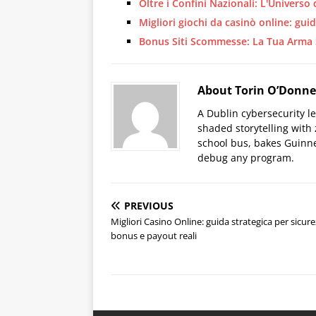
Oltre i Confini Nazionali: L'Universo
Migliori giochi da casinò online: gui
Bonus Siti Scommesse: La Tua Arma S
About Torin O’Donne
A Dublin cybersecurity l
shaded storytelling with
school bus, bakes Guinne
debug any program.
PREVIOUS
Migliori Casino Online: guida strategica per sicure
bonus e payout reali