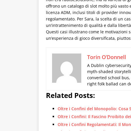
offrono un catalogo di slot molto più vasto e
licenza ADM, inclusi titoli di provider inn
regolamentato. Per Sara, la scelta di un cas
un’intrattenimento di qualità e dalla libert
Questi casi illustrano come le motivazioni 
un’esperienza di gioco diversificata, piutto
Torin O’Donnell
A Dublin cybersecurity
myth-shaded storytelli
converted school bus,
right folk ballad can
Related Posts:
Oltre i Confini del Monopolio: Cosa
Oltre i Confini: Il Fascino Proibito d
Oltre i Confini Regolamentati: Il 