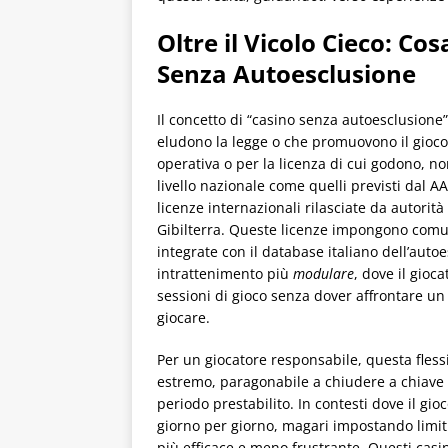
Oltre il Vicolo Cieco: C
Senza Autoesclusione
Il concetto di “casino senza autoesclusione”
eludono la legge o che promuovono il gioco 
operativa o per la licenza di cui godono, n
livello nazionale come quelli previsti dal 
licenze internazionali rilasciate da autori
Gibilterra. Queste licenze impongono comun
integrate con il database italiano dell’aut
intrattenimento più
modulare
, dove il gioc
sessioni di gioco senza dover affrontare un
giocare.
Per un giocatore responsabile, questa fles
estremo, paragonabile a chiudere a chiave u
periodo prestabilito. In contesti dove il gio
giorno per giorno, magari impostando limiti
più efficace e meno frustrante. Questi casi