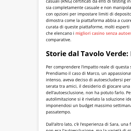
casuali (RNG) certificati da enti di testin
sia completamente casuale e non manipolabi
con opzioni per impostare limiti di deposito
dimostra come la piattaforma abbia a cuore 
curata di queste piattaforme, molti esperti 
che elencano i
migliori casino senza autoe
comparative.
Storie dal Tavolo Verde:
Per comprendere l’impatto reale di questa s
Prendiamo il caso di Marco, un appassionat
intenso, aveva deciso di autoescludersi pe
serata tra amici, il desiderio di giocare un
dell’autoesclusione, non ha potuto farlo. 
autolimitazione si è rivelato la soluzione i
imponendosi un budget massimo settimana
passatempo.
Dall’altro lato, c’è l’esperienza di Sara, u
non era l’autoesclusione, ma la varietà di 