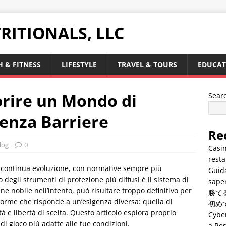
RITIONALS, LLC
 & FITNESS
LIFESTYLE
TRAVEL & TOURS
EDUCAT
prire un Mondo di
Sear
enza Barriere
Re
log
0
Casin
resta
n continua evoluzione, con normative sempre più
Guid
o degli strumenti di protezione più diffusi è il sistema di
saper
 nobile nell’intento, può risultare troppo definitivo per
勝て
taforme che risponde a un’esigenza diversa: quella di
初め
tà e libertà di scelta. Questo articolo esplora proprio
Cyber
i gioco più adatte alle tue condizioni.
a Res