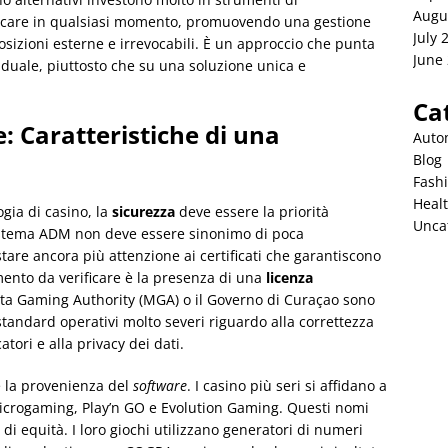
Augu
ficare in qualsiasi momento, promuovendo una gestione
July 
sizioni esterne e irrevocabili. È un approccio che punta
June
viduale, piuttosto che su una soluzione unica e
Ca
: Caratteristiche di una
Auto
Blog
Fash
Heal
gia di casino, la
sicurezza
deve essere la priorità
Unca
istema ADM non deve essere sinonimo di poca
tare ancora più attenzione ai certificati che garantiscono
lemento da verificare è la presenza di una
licenza
lta Gaming Authority (MGA) o il Governo di Curaçao sono
standard operativi molto severi riguardo alla correttezza
atori e alla privacy dei dati.
 è la provenienza del
software
. I casino più seri si affidano a
crogaming, Play’n GO e Evolution Gaming. Questi nomi
 di equità. I loro giochi utilizzano generatori di numeri