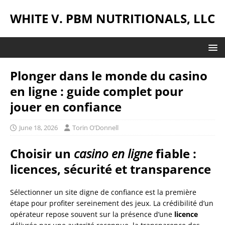
WHITE V. PBM NUTRITIONALS, LLC
Plonger dans le monde du casino
en ligne : guide complet pour
jouer en confiance
June 18, 2026
Torin O’Donnell
Choisir un
casino en ligne
fiable :
licences, sécurité et transparence
Sélectionner un site digne de confiance est la première
étape pour profiter sereinement des jeux. La crédibilité d’un
opérateur repose souvent sur la présence d’une
licence