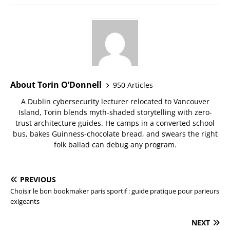
About Torin O’Donnell
950 Articles
A Dublin cybersecurity lecturer relocated to Vancouver
Island, Torin blends myth-shaded storytelling with zero-
trust architecture guides. He camps in a converted school
bus, bakes Guinness-chocolate bread, and swears the right
folk ballad can debug any program.
PREVIOUS
Choisir le bon bookmaker paris sportif : guide pratique pour parieurs
exigeants
NEXT