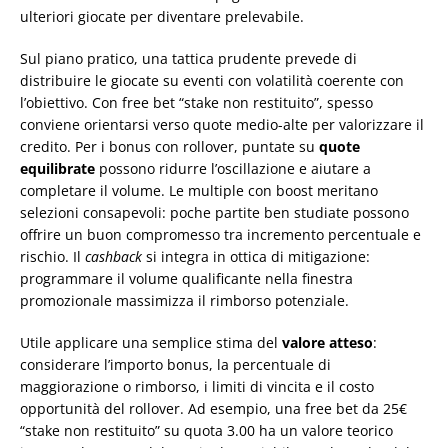
ulteriori giocate per diventare prelevabile.
Sul piano pratico, una tattica prudente prevede di
distribuire le giocate su eventi con volatilità coerente con
l’obiettivo. Con free bet “stake non restituito”, spesso
conviene orientarsi verso quote medio-alte per valorizzare il
credito. Per i bonus con rollover, puntate su
quote
equilibrate
possono ridurre l’oscillazione e aiutare a
completare il volume. Le multiple con boost meritano
selezioni consapevoli: poche partite ben studiate possono
offrire un buon compromesso tra incremento percentuale e
rischio. Il
cashback
si integra in ottica di mitigazione:
programmare il volume qualificante nella finestra
promozionale massimizza il rimborso potenziale.
Utile applicare una semplice stima del
valore atteso
:
considerare l’importo bonus, la percentuale di
maggiorazione o rimborso, i limiti di vincita e il costo
opportunità del rollover. Ad esempio, una free bet da 25€
“stake non restituito” su quota 3.00 ha un valore teorico