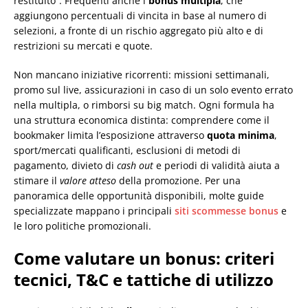
restituito”. Frequenti anche i
bonus multipla
, che
aggiungono percentuali di vincita in base al numero di
selezioni, a fronte di un rischio aggregato più alto e di
restrizioni su mercati e quote.
Non mancano iniziative ricorrenti: missioni settimanali,
promo sul live, assicurazioni in caso di un solo evento errato
nella multipla, o rimborsi su big match. Ogni formula ha
una struttura economica distinta: comprendere come il
bookmaker limita l’esposizione attraverso
quota minima
,
sport/mercati qualificanti, esclusioni di metodi di
pagamento, divieto di
cash out
e periodi di validità aiuta a
stimare il
valore atteso
della promozione. Per una
panoramica delle opportunità disponibili, molte guide
specializzate mappano i principali
siti scommesse bonus
e
le loro politiche promozionali.
Come valutare un bonus: criteri
tecnici, T&C e tattiche di utilizzo