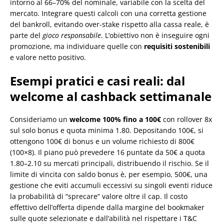
intorno al 66–70% del nominale, variabile con la scelta del
mercato. Integrare questi calcoli con una corretta gestione
del bankroll, evitando over-stake rispetto alla cassa reale, è
parte del
gioco responsabile
. L’obiettivo non è inseguire ogni
promozione, ma individuare quelle con
requisiti sostenibili
e valore netto positivo.
Esempi pratici e casi reali: dal
welcome al cashback settimanale
Consideriamo un
welcome 100% fino a 100€
con rollover 8x
sul solo bonus e quota minima 1.80. Depositando 100€, si
ottengono 100€ di bonus e un volume richiesto di 800€
(100×8). Il piano può prevedere 16 puntate da 50€ a quota
1.80–2.10 su mercati principali, distribuendo il rischio. Se il
limite di vincita con saldo bonus è, per esempio, 500€, una
gestione che eviti accumuli eccessivi su singoli eventi riduce
la probabilità di “sprecare” valore oltre il cap. Il costo
effettivo dell’offerta dipende dalla margine del bookmaker
sulle quote selezionate e dall’abilità nel rispettare i T&C