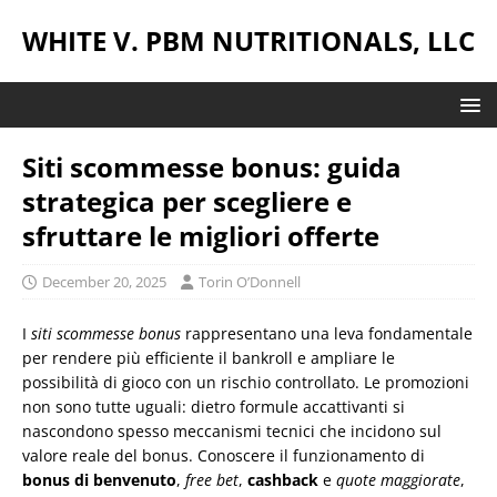
WHITE V. PBM NUTRITIONALS, LLC
Siti scommesse bonus: guida
strategica per scegliere e
sfruttare le migliori offerte
December 20, 2025
Torin O’Donnell
I
siti scommesse bonus
rappresentano una leva fondamentale
per rendere più efficiente il bankroll e ampliare le
possibilità di gioco con un rischio controllato. Le promozioni
non sono tutte uguali: dietro formule accattivanti si
nascondono spesso meccanismi tecnici che incidono sul
valore reale del bonus. Conoscere il funzionamento di
bonus di benvenuto
,
free bet
,
cashback
e
quote maggiorate
,