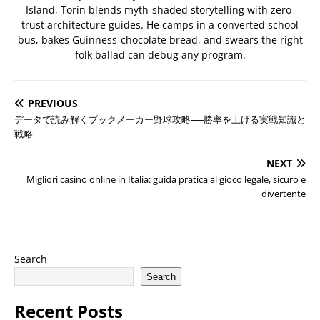
Island, Torin blends myth-shaded storytelling with zero-
trust architecture guides. He camps in a converted school
bus, bakes Guinness-chocolate bread, and swears the right
folk ballad can debug any program.
PREVIOUS
データで読み解くブックメーカー野球攻略──勝率を上げる実戦知識と
戦略
NEXT
Migliori casino online in Italia: guida pratica al gioco legale, sicuro e
divertente
Search
Search
Recent Posts