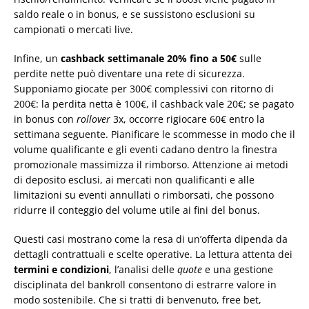
saldo reale o in bonus, e se sussistono esclusioni su
campionati o mercati live.
Infine, un
cashback settimanale 20% fino a 50€
sulle
perdite nette può diventare una rete di sicurezza.
Supponiamo giocate per 300€ complessivi con ritorno di
200€: la perdita netta è 100€, il cashback vale 20€; se pagato
in bonus con
rollover
3x, occorre rigiocare 60€ entro la
settimana seguente. Pianificare le scommesse in modo che il
volume qualificante e gli eventi cadano dentro la finestra
promozionale massimizza il rimborso. Attenzione ai metodi
di deposito esclusi, ai mercati non qualificanti e alle
limitazioni su eventi annullati o rimborsati, che possono
ridurre il conteggio del volume utile ai fini del bonus.
Questi casi mostrano come la resa di un’offerta dipenda da
dettagli contrattuali e scelte operative. La lettura attenta dei
termini e condizioni
, l’analisi delle
quote
e una gestione
disciplinata del bankroll consentono di estrarre valore in
modo sostenibile. Che si tratti di benvenuto, free bet,