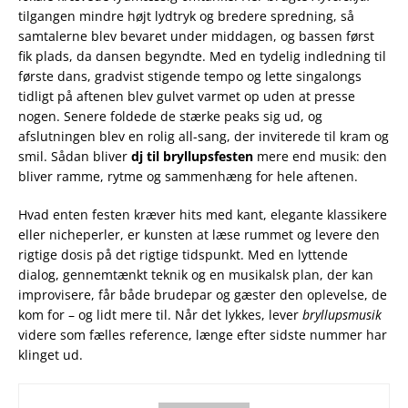
tilgangen mindre højt lydtryk og bredere spredning, så
samtalerne blev bevaret under middagen, og bassen først
fik plads, da dansen begyndte. Med en tydelig indledning til
første dans, gradvist stigende tempo og lette singalongs
tidligt på aftenen blev gulvet varmet op uden at presse
nogen. Senere foldede de stærke peaks sig ud, og
afslutningen blev en rolig all-sang, der inviterede til kram og
smil. Sådan bliver
dj til bryllupsfesten
mere end musik: den
bliver ramme, rytme og sammenhæng for hele aftenen.
Hvad enten festen kræver hits med kant, elegante klassikere
eller nicheperler, er kunsten at læse rummet og levere den
rigtige dosis på det rigtige tidspunkt. Med en lyttende
dialog, gennemtænkt teknik og en musikalsk plan, der kan
improvisere, får både brudepar og gæster den oplevelse, de
kom for – og lidt mere til. Når det lykkes, lever
bryllupsmusik
videre som fælles reference, længe efter sidste nummer har
klinget ud.