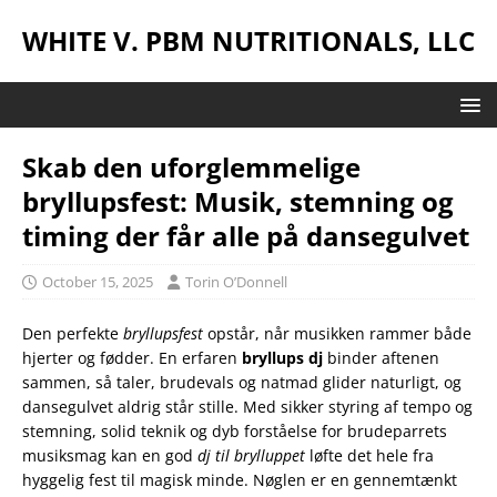
WHITE V. PBM NUTRITIONALS, LLC
Skab den uforglemmelige
bryllupsfest: Musik, stemning og
timing der får alle på dansegulvet
October 15, 2025
Torin O’Donnell
Den perfekte
bryllupsfest
opstår, når musikken rammer både
hjerter og fødder. En erfaren
bryllups dj
binder aftenen
sammen, så taler, brudevals og natmad glider naturligt, og
dansegulvet aldrig står stille. Med sikker styring af tempo og
stemning, solid teknik og dyb forståelse for brudeparrets
musiksmag kan en god
dj til brylluppet
løfte det hele fra
hyggelig fest til magisk minde. Nøglen er en gennemtænkt