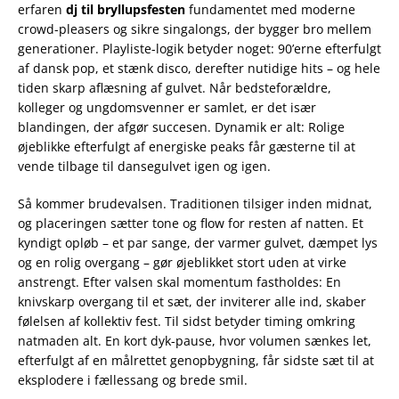
erfaren
dj til bryllupsfesten
fundamentet med moderne
crowd-pleasers og sikre singalongs, der bygger bro mellem
generationer. Playliste-logik betyder noget: 90’erne efterfulgt
af dansk pop, et stænk disco, derefter nutidige hits – og hele
tiden skarp aflæsning af gulvet. Når bedsteforældre,
kolleger og ungdomsvenner er samlet, er det især
blandingen, der afgør succesen. Dynamik er alt: Rolige
øjeblikke efterfulgt af energiske peaks får gæsterne til at
vende tilbage til dansegulvet igen og igen.
Så kommer brudevalsen. Traditionen tilsiger inden midnat,
og placeringen sætter tone og flow for resten af natten. Et
kyndigt opløb – et par sange, der varmer gulvet, dæmpet lys
og en rolig overgang – gør øjeblikket stort uden at virke
anstrengt. Efter valsen skal momentum fastholdes: En
knivskarp overgang til et sæt, der inviterer alle ind, skaber
følelsen af kollektiv fest. Til sidst betyder timing omkring
natmaden alt. En kort dyk-pause, hvor volumen sænkes let,
efterfulgt af en målrettet genopbygning, får sidste sæt til at
eksplodere i fællessang og brede smil.