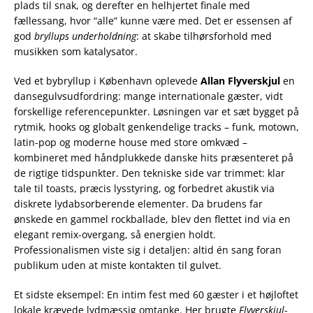
plads til snak, og derefter en helhjertet finale med
fællessang, hvor “alle” kunne være med. Det er essensen af
god
bryllups underholdning
: at skabe tilhørsforhold med
musikken som katalysator.
Ved et bybryllup i København oplevede
Allan Flyverskjul
en
dansegulvsudfordring: mange internationale gæster, vidt
forskellige referencepunkter. Løsningen var et sæt bygget på
rytmik, hooks og globalt genkendelige tracks – funk, motown,
latin-pop og moderne house med store omkvæd –
kombineret med håndplukkede danske hits præsenteret på
de rigtige tidspunkter. Den tekniske side var trimmet: klar
tale til toasts, præcis lysstyring, og forbedret akustik via
diskrete lydabsorberende elementer. Da brudens far
ønskede en gammel rockballade, blev den flettet ind via en
elegant remix-overgang, så energien holdt.
Professionalismen viste sig i detaljen: altid én sang foran
publikum uden at miste kontakten til gulvet.
Et sidste eksempel: En intim fest med 60 gæster i et højloftet
lokale krævede lydmæssig omtanke. Her brugte
Flyverskjul
-