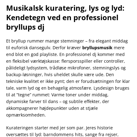
Musikalsk kuratering, lys og lyd:
Kendetegn ved en professionel
bryllups dj
Et bryllup rummer mange stemninger – fra elegant middag
til euforisk dansegulv. Derfor kræver
bryllupsmusik
mere
end blot en god playliste. En professionel dj kommer med
en fleksibel værktøjskasse: flersporsspiller eller controller,
pålideligt lydsystem, trådløse mikrofoner, stemningslys og
backup-løsninger, hvis uheldet skulle være ude. Den
tekniske kvalitet er ikke pynt; den er forudsætningen for klar
tale, varm lyd og en behagelig atmosfære. Lysdesign bruges
til at ”tegne” rummet: Varme toner under middag,
dynamiske farver til dans – og subtile effekter, der
akkompagnerer højdepunkter uden at stjæle
opmærksomheden.
Kurateringen starter med jer som par. Jeres historie
oversættes til lyd: barndommens hits, sange fra rejser,