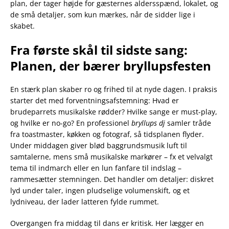
plan, der tager højde for gæsternes aldersspænd, lokalet, og
de små detaljer, som kun mærkes, når de sidder lige i
skabet.
Fra første skål til sidste sang:
Planen, der bærer bryllupsfesten
En stærk plan skaber ro og frihed til at nyde dagen. I praksis
starter det med forventningsafstemning: Hvad er
brudeparrets musikalske rødder? Hvilke sange er must-play,
og hvilke er no-go? En professionel
bryllups dj
samler tråde
fra toastmaster, køkken og fotograf, så tidsplanen flyder.
Under middagen giver blød baggrundsmusik luft til
samtalerne, mens små musikalske markører – fx et velvalgt
tema til indmarch eller en lun fanfare til indslag –
rammesætter stemningen. Det handler om detaljer: diskret
lyd under taler, ingen pludselige volumenskift, og et
lydniveau, der lader latteren fylde rummet.
Overgangen fra middag til dans er kritisk. Her lægger en