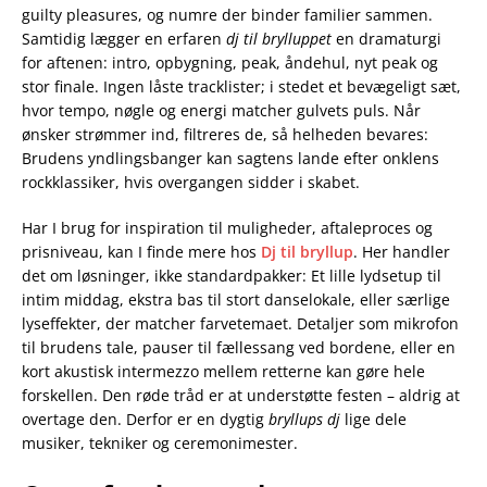
guilty pleasures, og numre der binder familier sammen.
Samtidig lægger en erfaren
dj til brylluppet
en dramaturgi
for aftenen: intro, opbygning, peak, åndehul, nyt peak og
stor finale. Ingen låste tracklister; i stedet et bevægeligt sæt,
hvor tempo, nøgle og energi matcher gulvets puls. Når
ønsker strømmer ind, filtreres de, så helheden bevares:
Brudens yndlingsbanger kan sagtens lande efter onklens
rockklassiker, hvis overgangen sidder i skabet.
Har I brug for inspiration til muligheder, aftaleproces og
prisniveau, kan I finde mere hos
Dj til bryllup
. Her handler
det om løsninger, ikke standardpakker: Et lille lydsetup til
intim middag, ekstra bas til stort danselokale, eller særlige
lyseffekter, der matcher farvetemaet. Detaljer som mikrofon
til brudens tale, pauser til fællessang ved bordene, eller en
kort akustisk intermezzo mellem retterne kan gøre hele
forskellen. Den røde tråd er at understøtte festen – aldrig at
overtage den. Derfor er en dygtig
bryllups dj
lige dele
musiker, tekniker og ceremonimester.