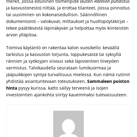
merkit, joissa edullinen toimenpide (kuten
Rännien puhdistus
ja kasvustonesto) riittää, ja erottaa tilanteet, joissa pinnoitus
tai uusiminen on kokonaisedullisin. Säännöllinen
dokumentointi – valokuvat, mittaukset ja huoltopöytäkirjat –
tekee päätöksestä läpinäkyvän ja helpottaa myös kiinteistön
arvon ylläpitoa.
Toimiva käytäntö on rakentaa katon vuosikello: keväällä
tarkistus ja kasvuston torjunta, loppukesästä tai syksyllä
rännien ja syöksyjen siivous sekä läpivientien tiiveyden
varmistus. Talvikaudella seurataan lumikuormaa ja
jääpuikkojen syntyä turvallisuus mielessä. Kun nämä rutiinit
yhdistää asiantuntevaan toteutukseen,
Sammaleen poiston
hinta
pysyy kurissa, katto säilyy terveenä ja isojen
investointien ajankohta siirtyy kauemmaksi tulevaisuuteen.