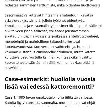
hidastaa sammalen tarttumista, mikä pidentää huoltovälejä.
Sesonkiajat vaikuttavat hintaan ja aikatauluun. Kevät ja
syksy ovat kysytyimpiä, jolloin työjonot pidentyvät.
Ennakoimalla ja varaamalla työn esimerkiksi loppukesälle tai
alkutalveen (sään salliessa) voi saada joustavamman
aikataulun. Läpinäkyvässä tarjouksessa eritellyt työvaiheet,
menetelmät ja mahdollinen takuuehto kertovat
luotettavuudesta. Kun vertailet vaihtoehtoja, huomioi
kokonaiskustannus elinkaarella: edullinen, mutta katetta
kuluttava pesu voi tulla kalliiksi, kun taas oikein valittu
kasvustonesto säästää niin tiiliä kuin lompakkoa pitkällä
aikavälillä.
Case-esimerkit: huollolla vuosia
lisää vai edessä kattoremontti?
Case 1: 1980-luvun omakotitalo, loiva tiilikatto varjossa.
Katolta löytyi runsasta sammalta, mutta tiilet olivat ehjät