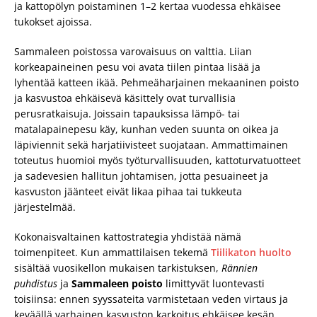
ja kattopölyn poistaminen 1–2 kertaa vuodessa ehkäisee
tukokset ajoissa.
Sammaleen poistossa varovaisuus on valttia. Liian
korkeapaineinen pesu voi avata tiilen pintaa lisää ja
lyhentää katteen ikää. Pehmeäharjainen mekaaninen poisto
ja kasvustoa ehkäisevä käsittely ovat turvallisia
perusratkaisuja. Joissain tapauksissa lämpö- tai
matalapainepesu käy, kunhan veden suunta on oikea ja
läpiviennit sekä harjatiivisteet suojataan. Ammattimainen
toteutus huomioi myös työturvallisuuden, kattoturvatuotteet
ja sadevesien hallitun johtamisen, jotta pesuaineet ja
kasvuston jäänteet eivät likaa pihaa tai tukkeuta
järjestelmää.
Kokonaisvaltainen kattostrategia yhdistää nämä
toimenpiteet. Kun ammattilaisen tekemä
Tiilikaton huolto
sisältää vuosikellon mukaisen tarkistuksen,
Rännien
puhdistus
ja
Sammaleen poisto
limittyvät luontevasti
toisiinsa: ennen syyssateita varmistetaan veden virtaus ja
keväällä varhainen kasvuston karkoitus ehkäisee kesän