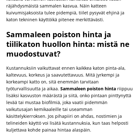
räjähdysmäistä sammalen kasvua. Näin katteen
kuivumisjaksoista tulee pidempiä, tiilet pysyvät ehjinä ja
katon tekninen käyttöikä pitenee merkittävästi.
Sammaleen poiston hinta ja
tiilikaton huollon hinta: mistä ne
muodostuvat?
Kustannuksiin vaikuttavat ennen kaikkea katon pinta-ala,
kaltevuus, korkeus ja saavutettavuus. Mitä jyrkempi ja
korkeampi katto on, sitä enemmän tarvitaan
työturvallisuutta ja aikaa.
Sammaleen poiston hinta
riippuu
lisäksi kasvuston määrästä ja siitä, onko pintaan pinttynyttä
levää tai mustaa biofilmiä, joka vaatii pidemmän
vaikutusajan kemikaaleille tai useamman
käsittelykierroksen. Jos pihapiiri on ahdas, nostimien ja
telineiden käyttö voi lisätä kustannuksia, kun taas helposti
kuljettava kohde painaa hintaa alaspäin.