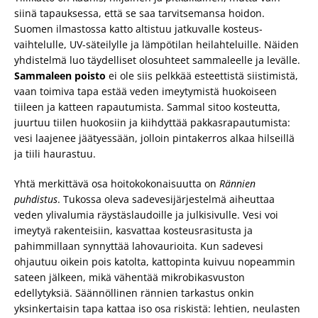
siinä tapauksessa, että se saa tarvitsemansa hoidon.
Suomen ilmastossa katto altistuu jatkuvalle kosteus-
vaihtelulle, UV-säteilylle ja lämpötilan heilahteluille. Näiden
yhdistelmä luo täydelliset olosuhteet sammaleelle ja levälle.
Sammaleen poisto
ei ole siis pelkkää esteettistä siistimistä,
vaan toimiva tapa estää veden imeytymistä huokoiseen
tiileen ja katteen rapautumista. Sammal sitoo kosteutta,
juurtuu tiilen huokosiin ja kiihdyttää pakkasrapautumista:
vesi laajenee jäätyessään, jolloin pintakerros alkaa hilseillä
ja tiili haurastuu.
Yhtä merkittävä osa hoitokokonaisuutta on
Rännien
puhdistus
. Tukossa oleva sadevesijärjestelmä aiheuttaa
veden ylivalumia räystäslaudoille ja julkisivulle. Vesi voi
imeytyä rakenteisiin, kasvattaa kosteusrasitusta ja
pahimmillaan synnyttää lahovaurioita. Kun sadevesi
ohjautuu oikein pois katolta, kattopinta kuivuu nopeammin
sateen jälkeen, mikä vähentää mikrobikasvuston
edellytyksiä. Säännöllinen rännien tarkastus onkin
yksinkertaisin tapa kattaa iso osa riskistä: lehtien, neulasten