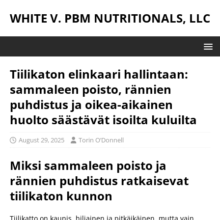
WHITE V. PBM NUTRITIONALS, LLC
Tiilikaton elinkaari hallintaan:
sammaleen poisto, rännien
puhdistus ja oikea-aikainen
huolto säästävät isoilta kuluilta
August 29, 2025
Torin O’Donnell
Miksi sammaleen poisto ja
rännien puhdistus ratkaisevat
tiilikaton kunnon
Tiilikatto on kaunis, hiljainen ja pitkäikäinen, mutta vain