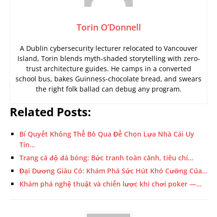
Torin O’Donnell
A Dublin cybersecurity lecturer relocated to Vancouver
Island, Torin blends myth-shaded storytelling with zero-
trust architecture guides. He camps in a converted
school bus, bakes Guinness-chocolate bread, and swears
the right folk ballad can debug any program.
Related Posts:
Bí Quyết Không Thể Bỏ Qua Để Chọn Lựa Nhà Cái Uy
Tín…
Trang cá độ đá bóng: Bức tranh toàn cảnh, tiêu chí…
Đại Dương Giàu Có: Khám Phá Sức Hút Khó Cưỡng Của…
Khám phá nghệ thuật và chiến lược khi chơi poker —…