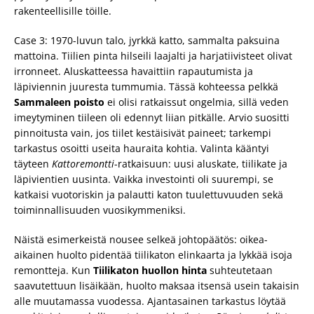
rakenteellisille töille.
Case 3: 1970-luvun talo, jyrkkä katto, sammalta paksuina
mattoina. Tiilien pinta hilseili laajalti ja harjatiivisteet olivat
irronneet. Aluskatteessa havaittiin rapautumista ja
läpiviennin juuresta tummumia. Tässä kohteessa pelkkä
Sammaleen poisto
ei olisi ratkaissut ongelmia, sillä veden
imeytyminen tiileen oli edennyt liian pitkälle. Arvio suositti
pinnoitusta vain, jos tiilet kestäisivät paineet; tarkempi
tarkastus osoitti useita hauraita kohtia. Valinta kääntyi
täyteen
Kattoremontti
-ratkaisuun: uusi aluskate, tiilikate ja
läpivientien uusinta. Vaikka investointi oli suurempi, se
katkaisi vuotoriskin ja palautti katon tuulettuvuuden sekä
toiminnallisuuden vuosikymmeniksi.
Näistä esimerkeistä nousee selkeä johtopäätös: oikea-
aikainen huolto pidentää tiilikaton elinkaarta ja lykkää isoja
remontteja. Kun
Tiilikaton huollon hinta
suhteutetaan
saavutettuun lisäikään, huolto maksaa itsensä usein takaisin
alle muutamassa vuodessa. Ajantasainen tarkastus löytää