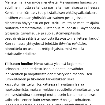
Menetelmällä on myös merkitystä. Mekaaninen harjaus on
edullinen, mutta se tehoaa parhaiten varhaisessa vaiheessa.
Kemiallinen käsittely tuo pitkäaikaisen ehkäisyvaikutuksen,
ja siihen voidaan yhdistää varovainen pesu. Joissain
tilanteissa höyrypesu on perusteltu, mutta se vaatii tekijältä
rautaista ammattitaitoa. Kustannus muodostuu käytännössä
työajasta, turvallisuus- ja suojaustoimenpiteistä,
pesuaineista sekä jätehuollosta (kasvuston ja lietteen keruu).
Kun samassa yhteydessä tehdään
Rännien puhdistus
,
hinnoittelu on usein pakettipohjaista, mikä voi olla
asiakkaalle edullista.
Tiilikaton huollon hinta
kattaa yleensä laajemman
kokonaisuuden: tarkastuksen, pienet tiilenvaihdot,
läpivientien ja harjatiivisteiden tiivistykset, mahdollisen
lumikaiteiden ja tikkaiden tarkastuksen sekä
kasvustonkäsittelyn. Jos katteessa havaitaan laajaa
huokostumista, mukaan voidaan suositella pinnoitusta, joka
on investointina suurempi mutta usein kustannustehokas
vaihtoehto ennen kuin
Kattoremontti
on ajankohtainen.
Pinnoitus tiivistää pinnan, palauttaa vedenhelmeilyn ja