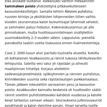
eikä aluskate vuotanut. Ratkaisuksi valittiin mekaaninen
Sammaleen poisto
yhdistettynä pitkävaikutteiseen
kasvustonkäsittelyyn. Samalla tehtiin
Rännien puhdistus
,
ruuvien kiristys ja yksittäisten lohjenneiden tiilien vaihto.
Vuoden seurannassa katon kuivumisajat lyhenivät selvästi,
ja sammalen paluu hidastui. Kokonaiskustannus jäi alle
pinnoituksen, mutta huoltosuunnitelmaan sisällytettiin
uusintakäsittely 2–3 vuoden välein. Lopputulos: pienellä
panoksella saatiin useita lisävuosia ennen lisäinvestointeja.
Case 2: 2000-luvun alun paritalo tuulisella alueella. Katolla
oli kohtalainen leväkasvusto ja rännit tukossa lähibulevardin
lehtipuista. Sateilla vesi valui yli räystään ja aiheutti
maalipinnan hilseilyä. Korjaus aloitettiin
sadevesijärjestelmästä: syöksytorvien ja rännien puhdistus,
kiinnikkeiden uusinta sekä räystäslautojen paikkamaalaus.
Tämän jälkeen toteutettiin varovainen pesu ja kasvuston
poisto. Asiakkuuden kannalta keskeistä oli huoltovälin säätö:
rännit sovittiin puhdistettavaksi kahdesti vuodessa ja katolle
kevyt tarkastus samaan aikaan. Seurauksena julkisivuvauriot
pysähtyivät ja katon yleisilme parani, ilman tarvetta isoille