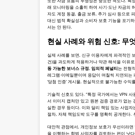
또한 자금 흐름의 투명성은 중요한 척도다. 특
래 모니터링을 소홀히 하여 사기·도난 자금의 
자도 계정 동결, 출금 보류, 추가 심사 등으로 
대신 법적 확실성과 소비자 보호 기능을 포기하
서는 안 된다.
현실 사례와 위험 신호: 무
실제 사례를 보면, 신규 이용자에게 파격적인 보
건)을 과도하게 적용하거나 약관 해석을 이유로
동 가능한 보너스 규정
,
임의적 페널티
는 전형적
레그램·이메일뿐이며 응답이 며칠씩 지연되는 패
‘당첨 인증’ 게시물, 현실적으로 불가능한 수익
기술적 신호도 있다. “특정 국가에서는 VPN 사
서 이미지 캡처만 있고 원본 검증 경로가 없는
실한 경우 등이다. 이와 달리 책임 있는 사업자
절차, 자체 책임도박 도구를 명확히 공개한다.
대안적 관점에서, 개인정보 보호가 우선이라면 ‘무
을 이행하는 합법 사업자를 검토하는 편이 낫다