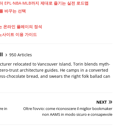
 EPL·NBA·MLB까지 제대로 즐기는 실전 로드맵
를 바꾸는 선택
는 온라인 플레이의 정석
노사이트 이용 가이드
ll
950 Articles
ecturer relocated to Vancouver Island, Torin blends myth-
 zero-trust architecture guides. He camps in a converted
ss-chocolate bread, and swears the right folk ballad can
NEXT
re in
Oltre l’ovvio: come riconoscere il miglior bookmaker
non AAMS in modo sicuro e consapevole