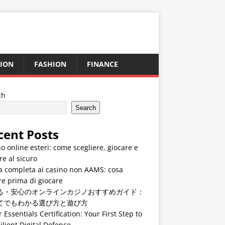
ION
FASHION
FINANCE
ch
Search
cent Posts
o online esteri: come scegliere, giocare e
re al sicuro
a completa ai casino non AAMS: cosa
e prima di giocare
る・安心のオンラインカジノおすすめガイド：
てでもわかる選び方と遊び方
 Essentials Certification: Your First Step to
ilient Digital Defence