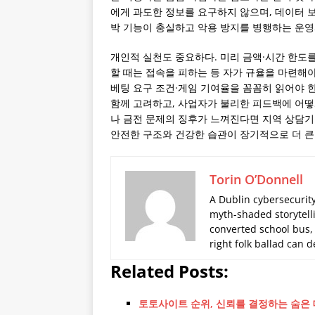
에게 과도한 정보를 요구하지 않으며, 데이터 
박 기능이 충실하고 악용 방지를 병행하는 운영
개인적 실천도 중요하다. 미리 금액·시간 한도를
할 때는 접속을 피하는 등 자가 규율을 마련해야 
베팅 요구 조건·게임 기여율을 꼼꼼히 읽어야 한
함께 고려하고, 사업자가 불리한 피드백에 어떻
나 금전 문제의 징후가 느껴진다면 지역 상담기
안전한 구조와 건강한 습관이 장기적으로 더 큰
Torin O’Donnell
A Dublin cybersecurity
myth-shaded storytelli
converted school bus,
right folk ballad can
Related Posts:
토토사이트 순위, 신뢰를 결정하는 숨은