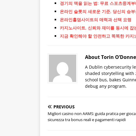
경기의 맥을 읽는 법: 무료 스포츠중계부터
온라인 슬롯의 새로운 기준, 당신의 승부
온라인홀덤사이트의 매력과 선택 요령
카지노사이트, 신뢰와 재미를 동시에 잡
지금 확인해야 할 안전하고 똑똑한 카지
About Torin O’Donne
A Dublin cybersecurity l
shaded storytelling with
school bus, bakes Guinne
debug any program.
PREVIOUS
Migliori casino non AAMS: guida pratica per gioca
sicurezza tra bonus reali e pagamenti rapidi