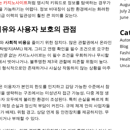
는 카지노사이트
처럼 명시적 키워드로 정보를 탐색하는 경우가
Augu
을 가늠하기는 어렵다. 정보 비대칭이 심한 환경에서는 화려한
July 
지급 이력의 일관성이 훨씬 큰 의미를 갖는다.
June
이유와 사용자 보호의 관점
Ca
Auto
와
사회적 비용
을 줄이기 위한 장치다. 많은 관할권에서 온라인
Blog
방지(AML) 체계, 그리고 연령 확인을 필수 조건으로 요구한
Fash
 인증 없는 카지노사이트
는 이 필수 조건을 우회하거나 무시할
Heal
에서 벗어나거나, 불투명한 제3국 관할에 의존할 위험이 높다.
Unca
이 형식적으로만 존재하거나 사실상 작동하지 않는 상황을 마주
은 이용자가 본인의 한도를 인지하고 감당 가능한 수준에서 참
인을 생략하는 구조에서는 미성년자 접근 가능성, 다중 계정 생
용자 모두에게 불리한 환경이 조성된다. 특히 손실을 빠르게 회
 재정 손실과 정신적 부담이 커진다. 규제 체계 안의 사업자들
자가 배제), 위험 경고, 상담 연계 등 안전장치를 제공하지만, 무
거나 부재할 수 있다.