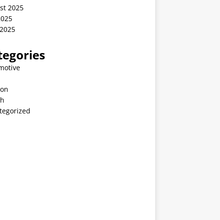
st 2025
2025
 2025
tegories
motive
ion
th
tegorized