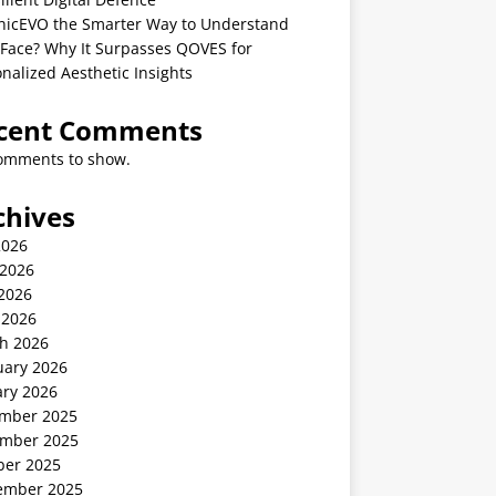
linicEVO the Smarter Way to Understand
 Face? Why It Surpasses QOVES for
nalized Aesthetic Insights
cent Comments
omments to show.
chives
2026
 2026
2026
 2026
h 2026
uary 2026
ary 2026
mber 2025
mber 2025
ber 2025
ember 2025