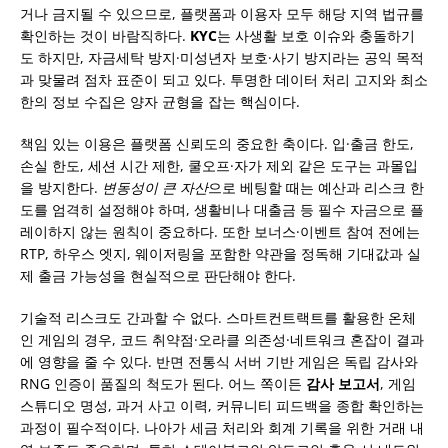
거나 금지될 수 있으므로, 플랫폼과 이용자 모두 해당 지역 법규를
확인하는 것이 바람직하다.
KYC
는 사생활 보호 이슈와 충돌하기
도 하지만, 자금세탁 방지·미성년자 보호·사기 방지라는 공익 목적
과 맞물려 점차 표준이 되고 있다. 투명한 데이터 처리 고지와 최소
한의 정보 수집은 양자 균형을 잡는 핵심이다.
책임 있는 이용은 플랫폼 신뢰도의 중요한 축이다. 입·출금 한도,
손실 한도, 세션 시간 제한, 쿨오프·자가 제외 같은 도구는 과몰입
을 방지한다.
변동성이 큰 자산
으로 베팅할 때는 예산과 리스크 한
도를 엄격히 설정해야 하며, 생활비나 대출금 등 필수 자금으로 플
레이하지 않는 원칙이 중요하다. 또한 보너스·이벤트 참여 전에는
RTP, 하우스 엣지, 웨이저링을 포함한 약관을 정독해 기대값과 실
제 출금 가능성을 현실적으로 판단해야 한다.
기술적 리스크도 간과할 수 없다. 스마트컨트랙트를 활용한 온체
인 게임의 경우, 코드 취약점·오라클 의존성·네트워크 혼잡이 결과
에 영향을 줄 수 있다. 반면 전통식 서버 기반 게임은 독립 감사와
RNG 인증이 품질의 척도가 된다. 어느 쪽이든
감사 보고서
, 게임
스튜디오 명성, 과거 사고 이력, 커뮤니티 피드백을 종합 확인하는
과정이 필수적이다. 나아가 세금 처리와 회계 기록을 위한 거래 내