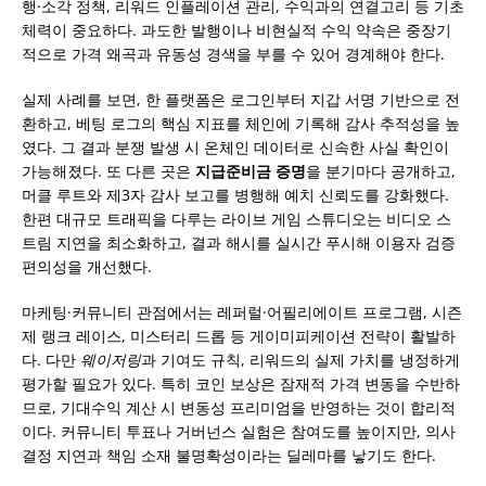
행·소각 정책, 리워드 인플레이션 관리, 수익과의 연결고리 등 기초
체력이 중요하다. 과도한 발행이나 비현실적 수익 약속은 중장기
적으로 가격 왜곡과 유동성 경색을 부를 수 있어 경계해야 한다.
실제 사례를 보면, 한 플랫폼은 로그인부터 지갑 서명 기반으로 전
환하고, 베팅 로그의 핵심 지표를 체인에 기록해 감사 추적성을 높
였다. 그 결과 분쟁 발생 시 온체인 데이터로 신속한 사실 확인이
가능해졌다. 또 다른 곳은
지급준비금 증명
을 분기마다 공개하고,
머클 루트와 제3자 감사 보고를 병행해 예치 신뢰도를 강화했다.
한편 대규모 트래픽을 다루는 라이브 게임 스튜디오는 비디오 스
트림 지연을 최소화하고, 결과 해시를 실시간 푸시해 이용자 검증
편의성을 개선했다.
마케팅·커뮤니티 관점에서는 레퍼럴·어필리에이트 프로그램, 시즌
제 랭크 레이스, 미스터리 드롭 등 게이미피케이션 전략이 활발하
다. 다만
웨이저링
과 기여도 규칙, 리워드의 실제 가치를 냉정하게
평가할 필요가 있다. 특히 코인 보상은 잠재적 가격 변동을 수반하
므로, 기대수익 계산 시 변동성 프리미엄을 반영하는 것이 합리적
이다. 커뮤니티 투표나 거버넌스 실험은 참여도를 높이지만, 의사
결정 지연과 책임 소재 불명확성이라는 딜레마를 낳기도 한다.