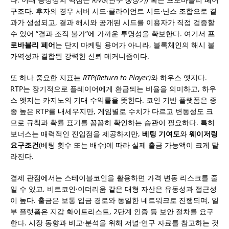
구조다. 후자의 경우 서버 시드·클라이언트 시드·난스 조합으로 결
과가 생성되고, 결과 해시와 공개된 시드를 이용자가 직접 검증할
수 있어 “결과 조작 불가”에 가까운 투명성을 확보한다. 여기서
프
로바블리 페어
는 단지 마케팅 용어가 아니라, 블록체인의 해시 불
가역성과 결합된 강력한 신뢰 메커니즘이다.
또 하나 중요한 지표는
RTP(Return to Player)
와 하우스 엣지다.
RTP는 장기적으로 플레이어에게 환급되는 비율을 의미하고, 하우
스 엣지는 카지노의 기대 수익률을 뜻한다. 코인 기반 플랫폼은 종
종 높은 RTP를 내세우지만, 게임별로 수치가 다르고 변동성도 크
므로 규칙과 확률 표기를 꼼꼼히 확인하는 습관이 필요하다. 특히
보너스는 매력적인 진입점을 제공하지만,
베팅 기여도
와
웨이저링
요구조건
(베팅 횟수 또는 배수)에 따라 실제 출금 가능액이 크게 달
라진다.
결제 관점에서는 스테이블코인을 활용하면 가격 변동 리스크를 줄
일 수 있고, 비트코인·이더리움 같은 대형 자산은 유동성과 접근성
이 높다. 출금은 보통 입금 경로와 동일한 네트워크로 진행되며, 일
부 플랫폼은 지갑 화이트리스트, 2단계 인증 등 보안 절차를 요구
한다. 시장 동향과 비교·분석을 위해 저널·연구 자료를 참고하는 것