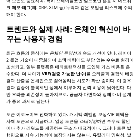
역 보존도 중요하며, 특히 스테이블코인·알트코인 혼용 시 네트워
크 메모·태그(예: XRP, XLM 등) 누락과 같은 오입금 리스크에 주의
해야 한다.
트렌드와 실제 사례: 온체인 혁신이 바
꾸는 사용자 경험
최근 흐름의 중심에는
온체인 투명성
과 속도 개선이 있다. 레이어
2·롤업 기술이 대중화되며 소액 베팅에도 부담 없는 수수료 환경이
조성되고, 일부 플랫폼은 메타트랜잭션을 도입해 가스 비용을 흡
수한다. 더 나아가
VRF(검증 가능한 난수)
를 오라클과 결합해 베팅
결과 산출을 온체인으로 끌어올리는 시도가 확산 중이다. 이 경우
결과 검증이 블록체인 상에서 이루어져 신뢰 비용이 낮아진다. 다
만 오라클 의존성이 높아지므로, 공급자 다변화와 장애 대비 설계
가 중요 과제로 남는다.
토큰 이코노미도 진화하고 있다. 캐시백·레벨업 보상·VIP 혜택을
자체 토큰으로 지급하고, 일정 토큰을
스테이킹
하면 수수료 할인
이나 추가 리워드를 제공하는 구조가 대표적이다. 그러나 토큰 발
행만으로 지속 가능성이 보장되지는 않는다. 유틸리티 명확성, 발