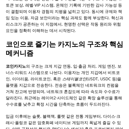
토큰 보상, 레벨·VIP 시스템, 온체인 기록에 기반한 감사 가능성 등
이 결합되며 이용자 경험의 지평을 넓히고 있다. 동시에 규제와 책
임 있는 이용, 자금 보안이라는 핵심 과제도 함께 부상한다. 혁신과
리스크가 공존하는 이 지점에서, 현명한 선택은 작동 원리와 위험
요인을 정확히 이해하는 데서 시작된다.
코인으로 즐기는 카지노의 구조와 핵심
메커니즘
코인카지노
의 구조는 크게 지갑 연동, 입·출금 처리, 게임 엔진, 보
너스·리워드 시스템으로 나뉜다. 이용자는 개인 지갑에서 비트코
인, 이더리움, 라이트코인, 혹은
스테이블코인
(USDT, USDC 등)을
플랫폼 지갑으로 전송한다. 전송은 블록체인 네트워크의 컨펌을
거쳐 잔고에 반영되며, 네트워크 혼잡도에 따라 속도와 수수료가
달라진다. 최근에는 레이어2·사이드체인 같은 확장 솔루션을 통해
수수료를 낮추고 확정 시간을 단축하는 흐름이 두드러진다.
입금 이후에는 슬롯, 블랙잭, 룰렛 같은 전통 게임부터, 다이스·크
래시·플링코 같은 암호화폐 네이티브 게임까지 폭넓게 즐길 수 있
다. 이때 공정성의 핵심은
RNG(난수 생성기)
혹은 프로바블리 페어