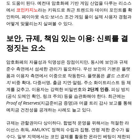
도 도움이 된다. 예컨대 암호화폐 기반 게임 산업을 다루는 리소스
에서
코인카지노
라는 키워드로 최근 트렌드와 데이터 포인트를 확
인하며, 페이아웃 속도·보너스 조건·게임 풀이 실제 사용자 경험과
어떻게 맞물리는지 살펴볼 수 있다.
보안, 규제, 책임 있는 이용: 신뢰를 결
정짓는 요소
암호화폐의 자율성과 익명성은 장점이지만, 동시에 보안과 규제
준수 측면에서 섬세한 관리가 필요하다. 우선 보안의 기본은 플랫
폼과 이용자 측면에서 이중으로 작동한다. 플랫폼은
콜드 스토리
지
비중 확대, 다중서명, 출금 지연·알림, 주소 화이트리스트 등 체
계를 갖추고, 이용자는 강력한 비밀번호와
2단계 인증
, 피싱 방지
(공식 도메인 확인, 링크 주의) 등을 습관화해야 한다. 최근에는
Proof of Reserves
(지급준비금 증명)과 머클 트리 감사 보고를 통해
예치금 건전성을 공개하는 사례도 늘고 있다.
규제는 관할권마다 상이하다. 합법적 운영을 위해서는 적절한 라
이선스 취득, AML/KYC 정책의 수립과 집행, 연령 제한 준수가 필
수다. 일부 지역에서는 코인 결제를 활용한 온라인 베팅이 제한되