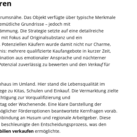
eren
entrumsnähe. Das Objekt verfügte über typische Merkmale
gemütliche Grundrisse – jedoch mit
mung. Die Strategie setzte auf eine detailreiche
s mit Fokus auf Originalsubstanz und ein
 Potenziellen Käufern wurde damit nicht nur Charme,
is: mehrere qualifizierte Kaufangebote in kurzer Zeit,
bination aus emotionaler Ansprache und nüchterner
 Potenzial zuverlässig zu bewerten und den
Verkauf
für
enhaus im Umland. Hier stand die Lebensqualität im
ge zu Kitas, Schulen und Einkauf. Die Vermarktung zielte
ichtigung zur Vorqualifizierung und
ag oder Wochenende. Eine klare Darstellung der
glicher Förderoptionen beantwortete Kernfragen vorab.
nbindung an Husum und regionale Arbeitgeber. Diese
pe beschleunigte den Entscheidungsprozess, was den
ilien verkaufen
ermöglichte.