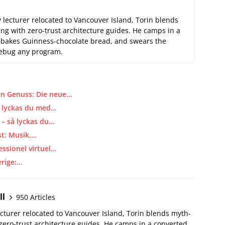
 lecturer relocated to Vancouver Island, Torin blends
ng with zero-trust architecture guides. He camps in a
 bakes Guinness-chocolate bread, and swears the
 debug any program.
n Genuss: Die neue…
å lyckas du med…
 – så lyckas du…
st: Musik,…
essionel virtuel…
erige:…
ll
950 Articles
ecturer relocated to Vancouver Island, Torin blends myth-
 zero-trust architecture guides. He camps in a converted