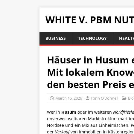
WHITE V. PBM NUT
BUSINESS
TECHNOLOGY
HEALTH
Häuser in Husum e
Mit lokalem Know
den besten Preis e
March 15, 2026
Torin O’Donnell
Blo
Wer in
Husum
oder im weiteren
Nordfriesl
unverwechselbaren Marktstruktur: maritim
Nordsee und ein Mix aus Einheimischen, Pe
der
Verkauf
von Immobilien in Küstenregion