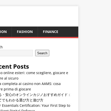
ION
FASHION
FINANCE
ch
Search
cent Posts
o online esteri: come scegliere, giocare e
re al sicuro
a completa ai casino non AAMS: cosa
e prima di giocare
る・安心のオンラインカジノおすすめガイド：
てでもわかる選び方と遊び方
 Essentials Certification: Your First Step to
ilient Digital Defence