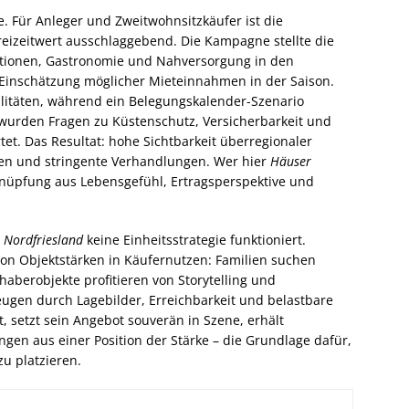
. Für Anleger und Zweitwohnsitzkäufer ist die
eizeitwert ausschlaggebend. Die Kampagne stellte die
tionen, Gastronomie und Nahversorgung in den
 Einschätzung möglicher Mieteinnahmen in der Saison.
itäten, während ein Belegungskalender-Szenario
urden Fragen zu Küstenschutz, Versicherbarkeit und
tet. Das Resultat: hohe Sichtbarkeit überregionaler
en und stringente Verhandlungen. Wer hier
Häuser
erknüpfung aus Lebensgefühl, Ertragsperspektive und
d
Nordfriesland
keine Einheitsstrategie funktioniert.
von Objektstärken in Käufernutzen: Familien suchen
bhaberobjekte profitieren von Storytelling und
ugen durch Lagebilder, Erreichbarkeit und belastbare
t, setzt sein Angebot souverän in Szene, erhält
ngen aus einer Position der Stärke – die Grundlage dafür,
zu platzieren.