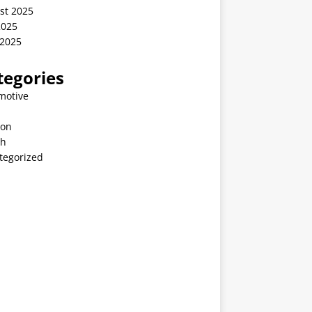
st 2025
2025
 2025
tegories
motive
ion
th
tegorized