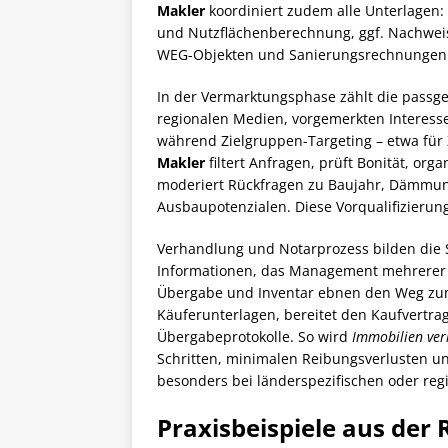
Makler
koordiniert zudem alle Unterlagen
und Nutzflächenberechnung, ggf. Nachweis
WEG-Objekten und Sanierungsrechnungen
In der Vermarktungsphase zählt die passge
regionalen Medien, vorgemerkten Interess
während Zielgruppen-Targeting – etwa für Zw
Makler
filtert Anfragen, prüft Bonität, org
moderiert Rückfragen zu Baujahr, Dämmun
Ausbaupotenzialen. Diese Vorqualifizierung
Verhandlung und Notarprozess bilden die S
Informationen, das Management mehrerer 
Übergabe und Inventar ebnen den Weg zum
Käuferunterlagen, bereitet den Kaufvertra
Übergabeprotokolle. So wird
Immobilien ver
Schritten, minimalen Reibungsverlusten un
besonders bei länderspezifischen oder reg
Praxisbeispiele aus der 