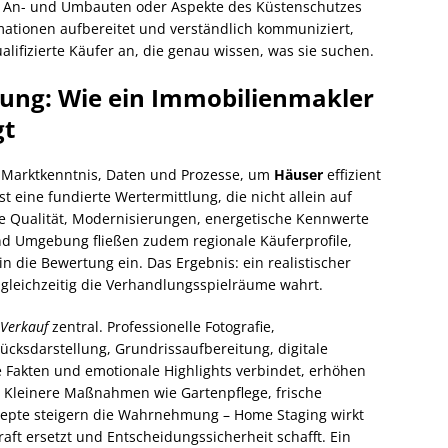
An- und Umbauten oder Aspekte des Küstenschutzes
rmationen aufbereitet und verständlich kommuniziert,
lifizierte Käufer an, die genau wissen, was sie suchen.
tung: Wie ein Immobilienmakler
gt
Marktkenntnis, Daten und Prozesse, um
Häuser
effizient
ist eine fundierte Wertermittlung, die nicht allein auf
he Qualität, Modernisierungen, energetische Kennwerte
d Umgebung fließen zudem regionale Käuferprofile,
n die Bewertung ein. Das Ergebnis: ein realistischer
gleichzeitig die Verhandlungsspielräume wahrt.
Verkauf
zentral. Professionelle Fotografie,
ksdarstellung, Grundrissaufbereitung, digitale
 Fakten und emotionale Highlights verbindet, erhöhen
n. Kleinere Maßnahmen wie Gartenpflege, frische
zepte steigern die Wahrnehmung – Home Staging wirkt
kraft ersetzt und Entscheidungssicherheit schafft. Ein