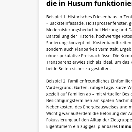
die in Husum funktioni
Beispiel 1: Historisches Friesenhaus in Z
– Backsteinfassade, Holzsprossenfenster, 
Modernisierungsbedarf bei Heizung und Däm
Darstellung der Historie, hochwertige Foto
Sanierungskonzept mit Kostenbandbreiten.
sondern auch Planbarkeit vermittelt. Ergebn
ohne spekulative Preisnachlässe. Die Kom
Transparenz erwies sich als ideal, um das
beide Seiten sicher zu gestalten.
Beispiel 2: Familienfreundliches Einfamili
Vordergrund: Garten, ruhige Lage, kurze We
gezielt auf Familien ab – mit virtueller Bes
Besichtigungsterminen am späten Nachmitt
Nebenkosten, des Energieausweises und mö
Wichtig war außerdem die Betonung der A
Fokussierung auf den Alltag der Zielgrup
Eigentümern ein zügiges, planbares
Immob