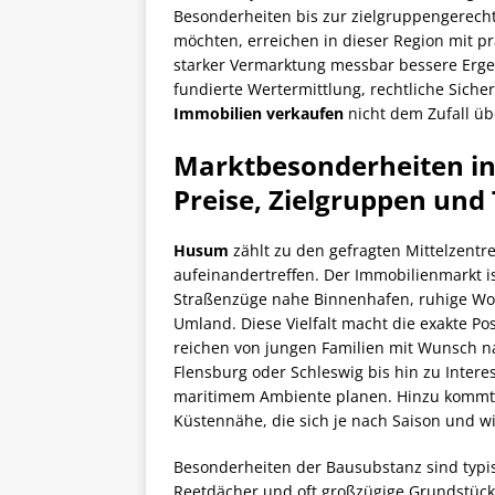
Besonderheiten bis zur zielgruppengerech
möchten, erreichen in dieser Region mit pr
starker Vermarktung messbar bessere Erge
fundierte Wertermittlung, rechtliche Sich
Immobilien verkaufen
nicht dem Zufall übe
Marktbesonderheiten in
Preise, Zielgruppen und
Husum
zählt zu den gefragten Mittelzent
aufeinandertreffen. Der Immobilienmarkt i
Straßenzüge nahe Binnenhafen, ruhige Woh
Umland. Diese Vielfalt macht die exakte Po
reichen von jungen Familien mit Wunsch n
Flensburg oder Schleswig bis hin zu Intere
maritimem Ambiente planen. Hinzu kommt e
Küstennähe, die sich je nach Saison und wi
Besonderheiten der Bausubstanz sind typis
Reetdächer und oft großzügige Grundstück