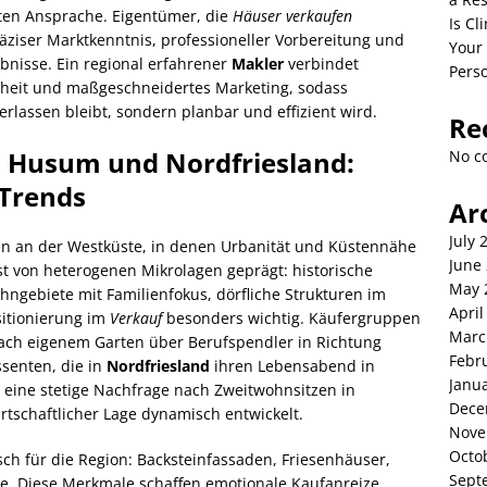
ten Ansprache. Eigentümer, die
Häuser verkaufen
Is C
äziser Marktkenntnis, professioneller Vorbereitung und
Your
bnisse. Ein regional erfahrener
Makler
verbindet
Perso
erheit und maßgeschneidertes Marketing, sodass
rlassen bleibt, sondern planbar und effizient wird.
Re
 Husum und Nordfriesland:
No c
 Trends
Ar
July 
ren an der Westküste, in denen Urbanität und Küstennähe
June
st von heterogenen Mikrolagen geprägt: historische
May 
ngebiete mit Familienfokus, dörfliche Strukturen im
April
sitionierung im
Verkauf
besonders wichtig. Käufergruppen
Marc
ach eigenem Garten über Berufspendler in Richtung
Febr
ssenten, die in
Nordfriesland
ihren Lebensabend in
Janu
ine stetige Nachfrage nach Zweitwohnsitzen in
Dece
rtschaftlicher Lage dynamisch entwickelt.
Nove
Octo
ch für die Region: Backsteinfassaden, Friesenhäuser,
Sept
e. Diese Merkmale schaffen emotionale Kaufanreize,