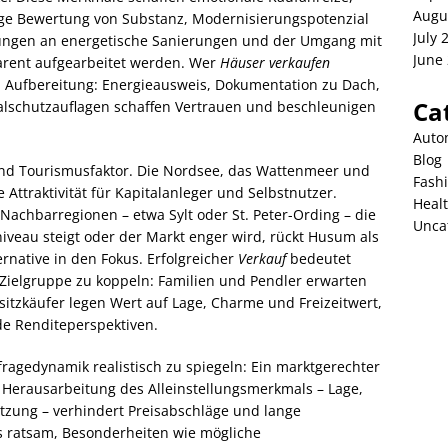
Augu
ige Bewertung von Substanz, Modernisierungspotenzial
July 
rungen an energetische Sanierungen und der Umgang mit
June
arent aufgearbeitet werden. Wer
Häuser verkaufen
en Aufbereitung: Energieausweis, Dokumentation zu Dach,
Ca
lschutzauflagen schaffen Vertrauen und beschleunigen
Auto
Blog
- und Tourismusfaktor. Die Nordsee, das Wattenmeer und
Fash
Attraktivität für Kapitalanleger und Selbstnutzer.
Heal
 Nachbarregionen – etwa Sylt oder St. Peter-Ording – die
Unca
niveau steigt oder der Markt enger wird, rückt Husum als
rnative in den Fokus. Erfolgreicher
Verkauf
bedeutet
 Zielgruppe zu koppeln: Familien und Pendler erwarten
sitzkäufer legen Wert auf Lage, Charme und Freizeitwert,
de Renditeperspektiven.
ragedynamik realistisch zu spiegeln: Ein marktgerechter
n Herausarbeitung des Alleinstellungsmerkmals – Lage,
zung – verhindert Preisabschläge und lange
s ratsam, Besonderheiten wie mögliche