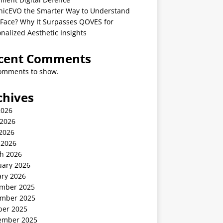
linicEVO the Smarter Way to Understand
 Face? Why It Surpasses QOVES for
nalized Aesthetic Insights
cent Comments
omments to show.
chives
2026
 2026
2026
 2026
h 2026
uary 2026
ary 2026
mber 2025
mber 2025
ber 2025
ember 2025