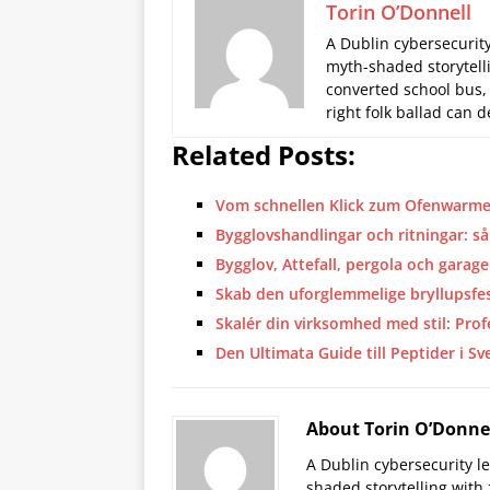
Torin O’Donnell
A Dublin cybersecurity
myth-shaded storytelli
converted school bus,
right folk ballad can
Related Posts:
Vom schnellen Klick zum Ofenwarme
Bygglovshandlingar och ritningar: s
Bygglov, Attefall, pergola och garage
Skab den uforglemmelige bryllupsfe
Skalér din virksomhed med stil: Prof
Den Ultimata Guide till Peptider i Sv
About Torin O’Donne
A Dublin cybersecurity l
shaded storytelling with