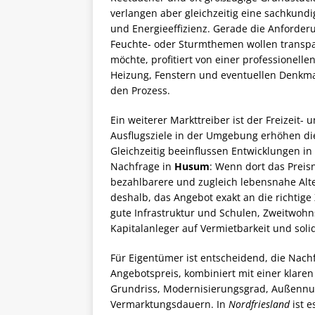
verlangen aber gleichzeitig eine sachkund
und Energieeffizienz. Gerade die Anforde
Feuchte- oder Sturmthemen wollen transp
möchte, profitiert von einer professionell
Heizung, Fenstern und eventuellen Denkma
den Prozess.
Ein weiterer Markttreiber ist der Freizeit
Ausflugsziele in der Umgebung erhöhen die 
Gleichzeitig beeinflussen Entwicklungen in
Nachfrage in
Husum
: Wenn dort das Preis
bezahlbarere und zugleich lebensnahe Alte
deshalb, das Angebot exakt an die richtige
gute Infrastruktur und Schulen, Zweitwohn
Kapitalanleger auf Vermietbarkeit und soli
Für Eigentümer ist entscheidend, die Nachf
Angebotspreis, kombiniert mit einer klare
Grundriss, Modernisierungsgrad, Außennut
Vermarktungsdauern. In
Nordfriesland
ist e