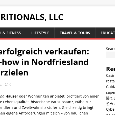
RITIONALS, LLC
 & FITNESS
LIFESTYLE
TRAVEL & TOURS
EDUCAT
rfolgreich verkaufen:
Sear
-how in Nordfriesland
Re
rzielen
Casin
resta
g
0
Guid
saper
and
Häuser
oder Wohnungen anbietet, profitiert von einer
勝て
e Lebensqualität, historische Bausubstanz, Nähe zur
初め
ndlern und Zweitwohnsitzkäufern. Gleichzeitig bringt
Cyber
en eigene Anforderungen mit sich – von baulichen
a Res