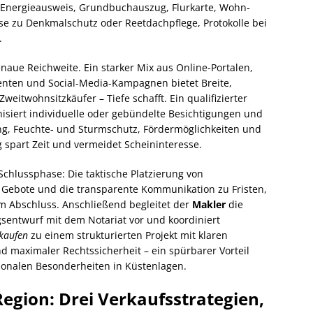
: Energieausweis, Grundbuchauszug, Flurkarte, Wohn-
e zu Denkmalschutz oder Reetdachpflege, Protokolle bei
.
naue Reichweite. Ein starker Mix aus Online-Portalen,
enten und Social-Media-Kampagnen bietet Breite,
eitwohnsitzkäufer – Tiefe schafft. Ein qualifizierter
anisiert individuelle oder gebündelte Besichtigungen und
g, Feuchte- und Sturmschutz, Fördermöglichkeiten und
 spart Zeit und vermeidet Scheininteresse.
chlussphase: Die taktische Platzierung von
Gebote und die transparente Kommunikation zu Fristen,
 Abschluss. Anschließend begleitet der
Makler
die
gsentwurf mit dem Notariat vor und koordiniert
kaufen
zu einem strukturierten Projekt mit klaren
d maximaler Rechtssicherheit – ein spürbarer Vorteil
ionalen Besonderheiten in Küstenlagen.
Region: Drei Verkaufsstrategien,