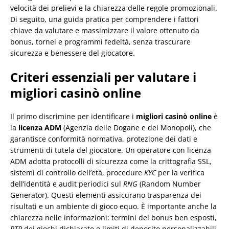
velocità dei prelievi e la chiarezza delle regole promozionali.
Di seguito, una guida pratica per comprendere i fattori
chiave da valutare e massimizzare il valore ottenuto da
bonus, tornei e programmi fedeltà, senza trascurare
sicurezza e benessere del giocatore.
Criteri essenziali per valutare i
migliori casinò online
Il primo discrimine per identificare i
migliori casinò online
è
la
licenza ADM
(Agenzia delle Dogane e dei Monopoli), che
garantisce conformità normativa, protezione dei dati e
strumenti di tutela del giocatore. Un operatore con licenza
ADM adotta protocolli di sicurezza come la crittografia SSL,
sistemi di controllo dell’età, procedure
KYC
per la verifica
dell’identità e audit periodici sul
RNG
(Random Number
Generator). Questi elementi assicurano trasparenza dei
risultati e un ambiente di gioco equo. È importante anche la
chiarezza nelle informazioni: termini del bonus ben esposti,
RTP
dei giochi dichiarato e limiti di deposito personalizzabili