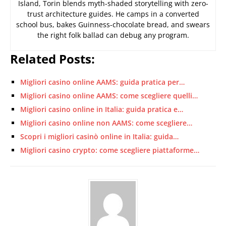
Island, Torin blends myth-shaded storytelling with zero-
trust architecture guides. He camps in a converted
school bus, bakes Guinness-chocolate bread, and swears
the right folk ballad can debug any program.
Related Posts:
Migliori casino online AAMS: guida pratica per…
Migliori casino online AAMS: come scegliere quelli…
Migliori casino online in Italia: guida pratica e…
Migliori casino online non AAMS: come scegliere…
Scopri i migliori casinò online in Italia: guida…
Migliori casino crypto: come scegliere piattaforme…