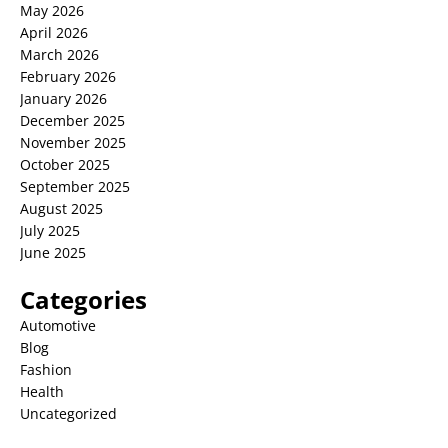
May 2026
April 2026
March 2026
February 2026
January 2026
December 2025
November 2025
October 2025
September 2025
August 2025
July 2025
June 2025
Categories
Automotive
Blog
Fashion
Health
Uncategorized